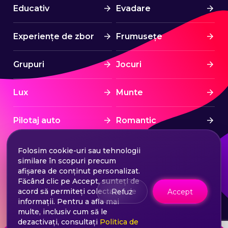
Educativ
Evadare
Experiențe de zbor
Frumusețe
Grupuri
Jocuri
Lux
Munte
Pilotaj auto
Romantic
Spa & Wellness
Sport
Folosim cookie-uri sau tehnologii
similare în scopuri precum
afișarea de conținut personalizat.
Sporturi nautice
Stress Free
Făcând clic pe Accept, sunteți de
acord să permiteți colectarea de
Refuz
Accept
informații. Pentru a afla mai
Tratament
Turism
multe, inclusiv cum să le
dezactivați, consultați
Politica de