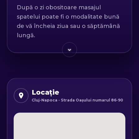
După o zi obositoare masajul
spatelui poate fi o modalitate bună
de vă încheia ziua sau o săptămână
lungă.
Masajul constă într-un tratament
care ameliorează tensiunea
musculară, crește circulația și
promovează un sentiment general
de relaxare.
Locație
Un masaj de relaxare al spatelui
Cluj-Napoca - Strada Oașului numarul 86-90
încurajează eliberarea stresului,
ajută la îmbunătățirea calității
somnului, permitandu-vă să aveți
cicluri complete de somn care sunt