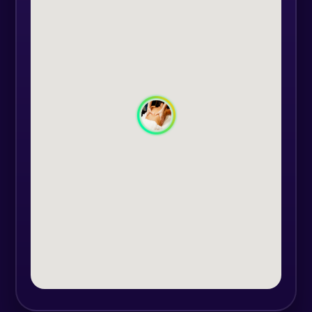
necesare pentru performanțe
optime și sănătate bună, iar prin
stilularea substanțelor chimice din
corp ne crește starea de a ne simți
bine și ne crează o stare de
relaxare.
Astfel, de ce să nu te răsplătești
astăzi cu un masaj relaxant al
spatelui sau cu unul terapeutic?
Un masaj de relaxare ar putea fi
metodă ideală de odihnă și
rejuvenare după o zi stresantă,
datorită diverselor avantaje și a stări
de bine pe care o oferă.