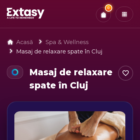
Total:
0
x
0
Bilete
Confirmă & Plătește
Ai
0
experiențe in coș
Acasă
Spa & Wellness
Masaj de relaxare spate în Cluj
Masaj de relaxare
spate în Cluj