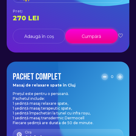
Preț
:
270
LEI
Adaugă în coș
Cumpără
PACHET COMPLET
0
Masaj de relaxare spate în Cluj
Prețul este pentru o persoană.
Pachetul include:
1 ședință masaj relaxare spate,
1 ședință masaj terapeutic spate,
1 ședință împachetări la tunel cu infra roșu,
1 ședință masaj transdermic Dermocell
Fiecare ședință are durata de 50 de minute.
Ora