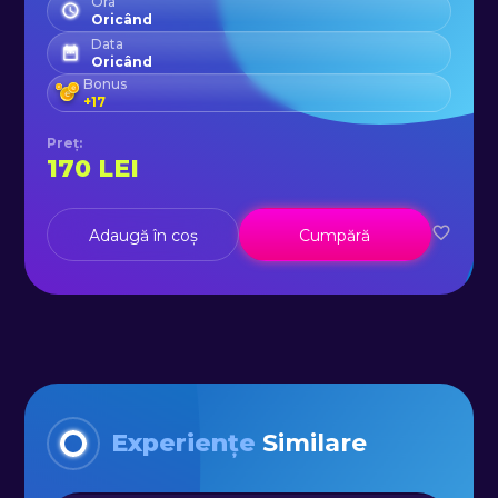
Ora
Oricând
Data
Oricând
Bonus
+
17
Preț
:
170
LEI
Adaugă în coș
Cumpără
Experiențe
Similare