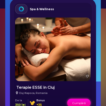
Spa & Wellness
Terapie ESSE în Cluj
M
Cluj-Napoca
,
Romania
De la
Bonus
De 
Cumpără
350
lei
+
35
20