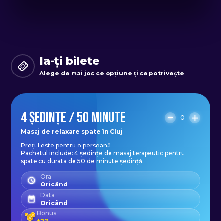
Program:
Luni - Vineri: 10:00 - 21:00
Ia-ți bilete
Alege de mai jos ce opțiune ți se potrivește
4 ȘEDINȚE / 50 MINUTE
0
Masaj de relaxare spate în Cluj
Prețul este pentru o persoană.
Pachetul include: 4 ședințe de masaj terapeutic pentru
spate cu durata de 50 de minute ședință.
Ora
Oricând
Data
Oricând
Bonus
+
27