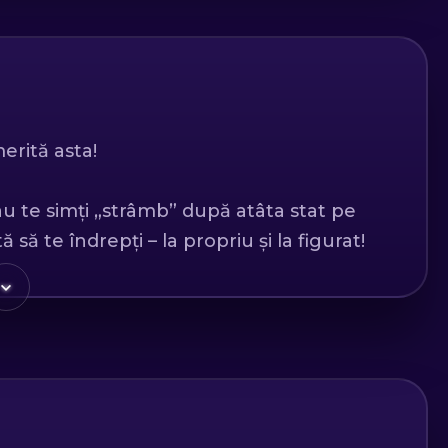
rită asta!
au te simți „strâmb” după atâta stat pe
ă te îndrepți – la propriu și la figurat!
inderi și tehnici de realiniere care:
t corpul