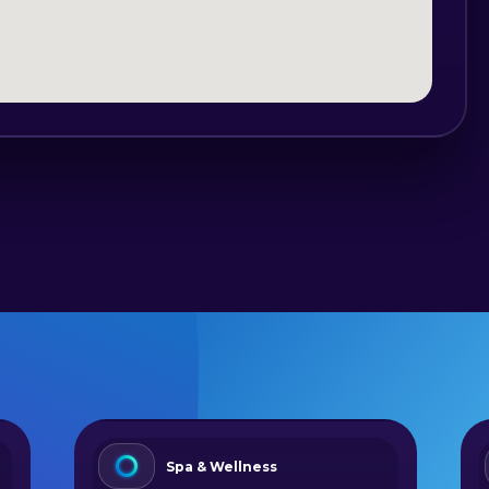
Spa & Wellness