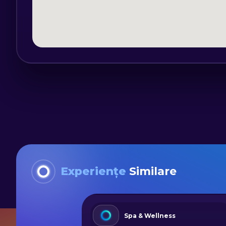
Experiențe
Similare
Spa & Wellness