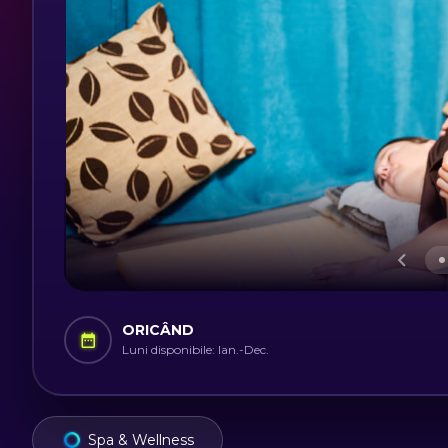
ORICÂND
Luni disponibile: Ian.-Dec.
Spa & Wellness