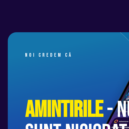
🟢 G H I D A J
Skipperii sunt români și sunt posesori 
agrement RYA și ICC categoriile C, D, S 
cursul a numeroase călătorii pe mare și 
Oferim asistență și organizare pentru d
Noi credem că
🟢 T R A N S P O R T
În Volos se poate ajunge cu avionul pân
atutobuzul. O altă variantă este cu maș
individual, doar să fim cu toții prezenți
Amintirile
- n
2025.