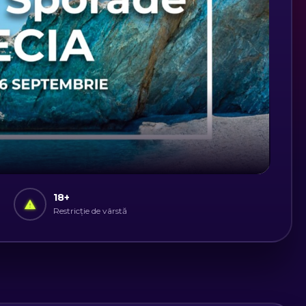
18
+
Restricție de vârstă