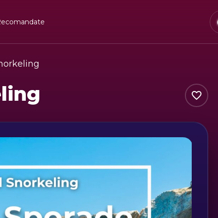
Recomandate
norkeling
ling