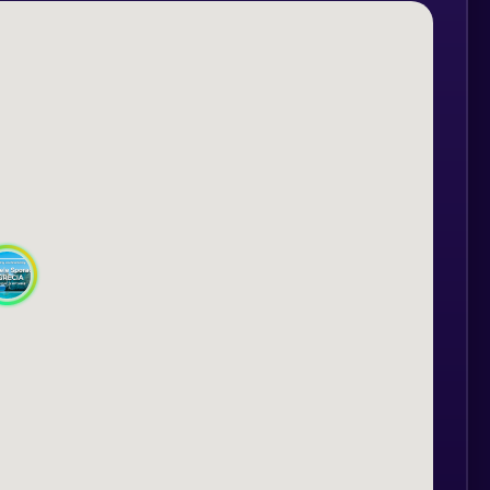
ud Skopelos și Alonissos, cunoscute
atura lor sălbatică și intactă. Skopelos
le, străzi înguste și biserici vechi, iar
rină națională, oferind o oază de liniște
ștere al unei povești de dragoste
ntru filmările peliculei “Mamma Mia!”. Vom
magia și farmecul acestui film îndrăgit.
los și ne organizăm pentru cumparaturi.