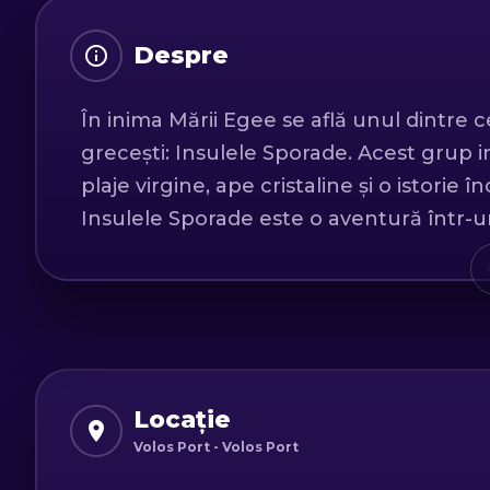
Despre
În inima Mării Egee se află unul dintre
grecești: Insulele Sporade. Acest grup ins
plaje virgine, ape cristaline și o istorie 
Insulele Sporade este o aventură într-u
autenticitatea sunt la fiecare pas.
Una dintre cele mai renumite insule din
pentru plajele sale uimitoare și atmosfe
nisipul său fin și apele turcoaz, este a
plaje din lume. Skiathos Town impresione
Locație
viață, cu taverne tradiționale, magazine ș
Volos Port - Volos Port
oferă o atmosferă animată și plină de cu