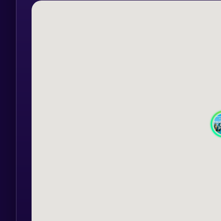
Alte insule renumite din arhipelag incl
pentru peisajele lor pitorești și pentru n
este încântătoare cu satele sale tradiționa
Alonissos impresionează cu rezervația ma
și biodiversitate.
Skopelos este, de asemenea, locul de na
celebre, întrucât a servit ca locație pe
explora locațiile filmărilor și pot retrăi 
🟢 I T I N E R A R
👉 Sâmbătă, 30 August
Până la ora 15:00 ajungem in Portul Vo