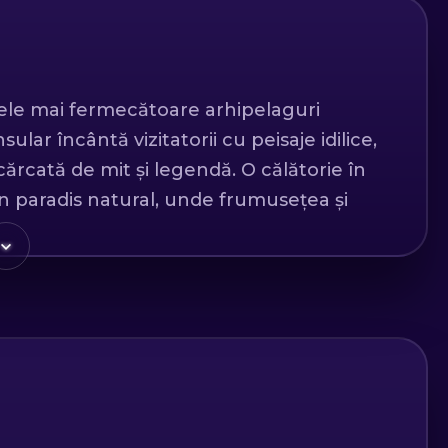
 cele mai fermecătoare arhipelaguri
ular încântă vizitatorii cu peisaje idilice,
încărcată de mit și legendă. O călătorie în
n paradis natural, unde frumusețea și
 arhipelag este Skiathos, cunoscută
ra vibrantă. Plaja Koukounaries, cu
desea clasată printre cele mai frumoase
ază cu străzile sale înguste și pline de
i terase pitorești, iar portul său agitat
loare.