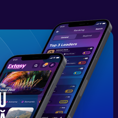
ai permiselor de condus ambarcatiuni de
și au dobândit experiența de navigație în
ocean în ultimii ani.
rumul spre Volos, dus-întors.
ă la Athena sau Salonic și apoi cu
ina. Ne putem organiza ca și grup sau
 în marină la ora 15:00, sâmbătă, 30 August
u