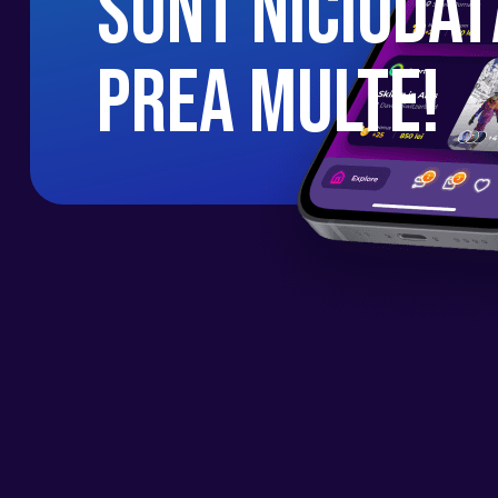
sunt niciodat
🟢 C A Z A R E
Vom dormi pe bărci cu vele în cabine cu 
prea multe!
living room (salon). În unele nopți vom a
în golfuri în apropierea plajelor.
🟢 C E . I N C L U D E
✅ Skipper autorizat român
✅ 7 nopți de cazare în cabine duble pe 
✅ Închirierea și asigurarea bărcii
✅ Lenjerie de pat
✅ Prosoape
✅ Curățenia finală
✅ Motor dinghy
✅ Consultanță gratuită în alegerea zbor