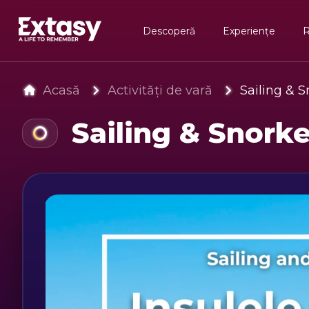
Descoperă
Experiențe
Acasă
Activități de vară
Sailing & S
Sailing & Snorke