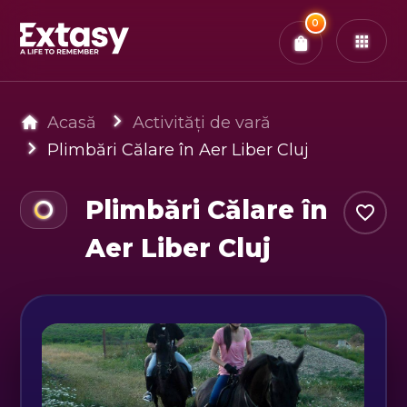
Total:
0
x
0
Bilete
Confirmă & Plătește
Ai
0
experiențe in coș
Acasă
Activități de vară
Plimbări Călare în Aer Liber Cluj
Plimbări Călare în
Aer Liber Cluj