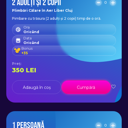
2 ADULȚI ȘI 2 COPII
0
Plimbări Călare în Aer Liber Cluj
Pimbare cu trăsura (2 adulți și 2 copii) timp de o oră.
Ora
Oricând
Data
Oricând
Bonus
+
35
Preț
:
350
LEI
Adaugă în coș
Cumpără
1 PERSOANĂ
0