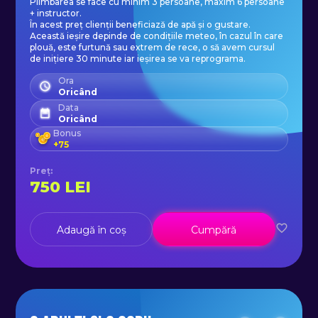
Plimbarea se face cu minim 3 persoane, maxim 6 persoane
+ instructor.
În acest preț clienții beneficiază de apă și o gustare.
Această ieșire depinde de condițiile meteo, în cazul în care
plouă, este furtună sau extrem de rece, o să avem cursul
de inițiere 30 minute iar ieșirea se va reprograma.
Ora
Oricând
Data
Oricând
Bonus
+
75
Preț
:
750
LEI
Adaugă în coș
Cumpără