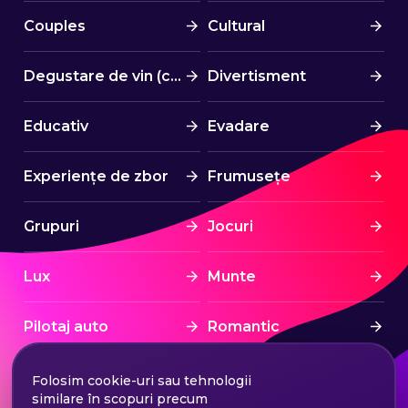
Couples
Cultural
Degustare de vin (cină)
Divertisment
Educativ
Evadare
Experiențe de zbor
Frumusețe
Grupuri
Jocuri
Lux
Munte
Pilotaj auto
Romantic
Spa & Wellness
Sport
Folosim cookie-uri sau tehnologii
similare în scopuri precum