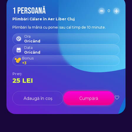
1 PERSOANĂ
0
Plimbări Călare în Aer Liber Cluj
Plimbări la mână cu ponei sau cal timp de 10 minute.
Ora
Oricând
Data
Oricând
Bonus
+
3
Preț
:
25
LEI
Adaugă în coș
Cumpără