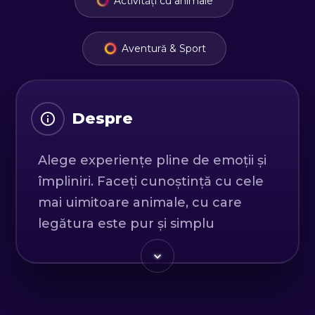
Activități cu animale
Aventură & Sport
Despre
Alege experiențe pline de emoții și
împliniri. Faceți cunoștință cu cele
mai uimitoare animale, cu care
legătura este pur și simplu
incredibilă. Convinge-te!
Alegerea unor experiențe pline de
emoții și împliniri poate fi o