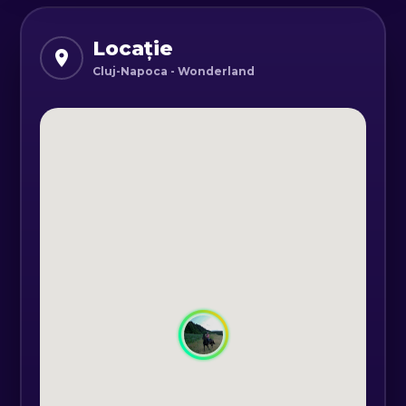
modalitate excelentă de a-ți
îmbogăți viața și de a crea amintiri
Locație
de durată.
Cluj-Napoca - Wonderland
Fie că ești un iubitor de animale sau
pur și simplu cauți o experiență
unică și de neuitat, cunoașterea
acestor ființe incredibile poate fi cu
adevărat magică.
Bucuria și împlinirea care provin din
petrecerea timpului cu animalele
sunt cu adevărat de neegalat.
Indiferent dacă explorezi habitatele
lor naturale, înveți despre