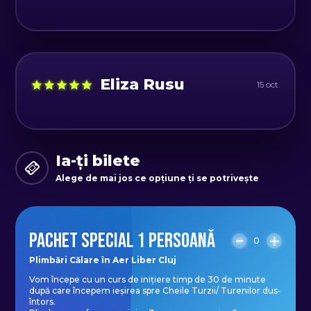
exceptând zilele ploioase sau foarte
reci.
Număr de persoane: minim 2 -
Eliza Rusu
15 oct.
maxim 8.
Ia-ți bilete
Alege de mai jos ce opțiune ți se potrivește
PACHET SPECIAL 1 PERSOANĂ
0
Plimbări Călare în Aer Liber Cluj
Vom începe cu un curs de inițiere timp de 30 de minute
după care începem ieșirea spre Cheile Turzii/ Turenilor dus-
întors.