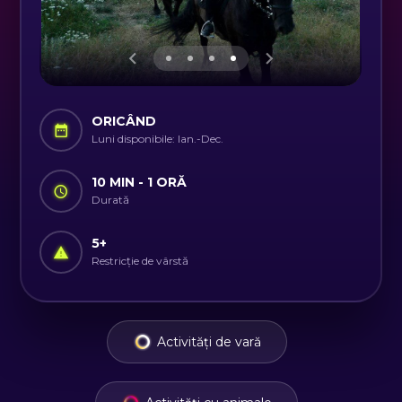
ORICÂND
Luni disponibile: Ian.-Dec.
10 MIN - 1 ORĂ
Durată
5
+
Restricție de vârstă
Activități de vară