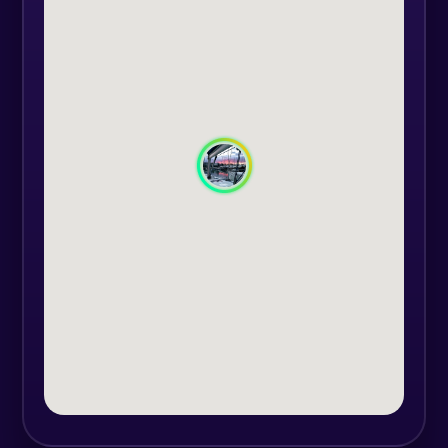
cadru intim, perfect pentru grupuri
mici. Adăugați o notă magică
petrecerii dvs. urmărind apusul de
soare spectaculos de pe puntea
iahtului. Cu tot ce aveți nevoie
pentru a păstra băuturile reci,
iahtul nostru este echipat pentru a
vă oferi atmosfera perfectă de
petrecere.
Petrecerea de pe iaht este modul
suprem de a sărbători ocazii
speciale, oferindu-vă o experiență
unică și de neuitat pe care o veți
prețui ani de zile. Indiferent dacă