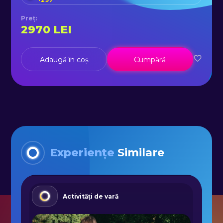
Preț
:
2970
LEI
Adaugă în coș
Cumpără
Experiențe
Similare
Activități de vară