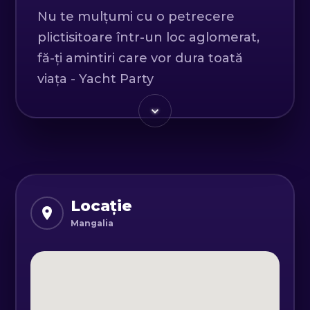
Nu te mulțumi cu o petrecere
plictisitoare într-un loc aglomerat,
fă-ți amintiri care vor dura toată
viața - Yacht Party
Experimentează o petrecere unică
pe iahtul nostru în Mangalia! Fie că
planificați o petrecere de burlăci, o
petrecere de burlăcițe, o aniversare
sau un eveniment de companie,
Locație
iahtul nostru oferă locația perfectă
Mangalia
pentru o experiență de neuitat.
Cu o capacitate maximă de 10
persoane, iahtul nostru oferă un