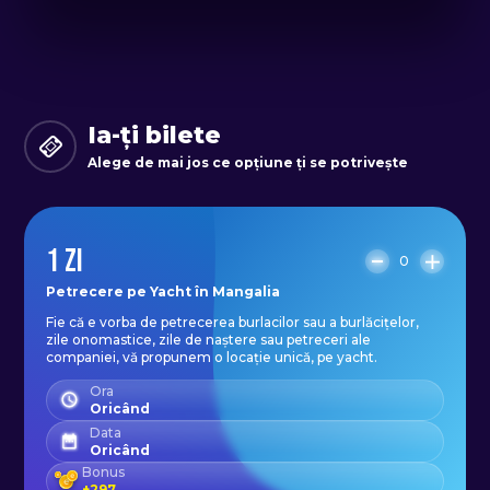
doriți să impresionați invitații sau să
creați amintiri de neuitat cu cei mai
apropiați prieteni și familia,
petrecerea pe iaht este alegerea
Ia-ți bilete
perfectă.
Alege de mai jos ce opțiune ți se potrivește
Nu ratați această oportunitate
1 ZI
uimitoare de a sărbători ocazia dvs.
0
specială cu stil. Rezervați
Petrecere pe Yacht în Mangalia
Fie că e vorba de petrecerea burlacilor sau a burlăcițelor,
petrecerea pe iaht în Mangalia
zile onomastice, zile de naștere sau petreceri ale
astăzi, și pregătiți-vă pentru o
companiei, vă propunem o locație unică, pe yacht.
experiență de neuitat pe care dvs.
Ora
Oricând
și invitații dvs. nu o să o uitați
Data
Oricând
niciodată!
Bonus
+
297