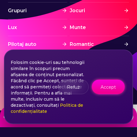
Grupuri
Jocuri
Lux
Munte
Pilotaj auto
Romantic
Spa & Wellness
Sport
Folosim cookie-uri sau tehnologii
similare în scopuri precum
afișarea de conținut personalizat.
Sporturi nautice
Stress Free
Făcând clic pe Accept, sunteți de
acord să permiteți colectarea de
Refuz
Accept
informații. Pentru a afla mai
Tratament
Turism
multe, inclusiv cum să le
dezactivați, consultați
Politica de
confidențialitate
de la
Choose your ticket
2970
lei
©2026 Extasy App. Toate drepturile rezervate.
Termeni și Condiții
Politica de confidențialitate
Sitemap