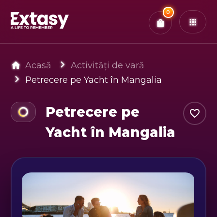
Total:
0
x
0
Bilete
Confirmă & Plătește
Ai
0
experiențe in coș
Acasă
Activități de vară
Petrecere pe Yacht în Mangalia
Petrecere pe
Yacht în Mangalia