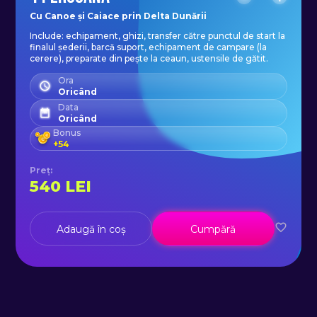
igienă corporală, cremă de soare,
Cu Canoe și Caiace prin Delta Dunării
Include: echipament, ghizi, transfer către punctul de start la
soluție împotriva țânțarilor,
finalul șederii, barcă suport, echipament de campare (la
lanternă, saci de polietilenă.
cerere), preparate din pește la ceaun, ustensile de gătit.
Ora
Oricând
Locurile de campare vor fi stabilite
Data
Oricând
de ghizi în funcție de condițiile
Bonus
întâlnite în Deltă în perioada
+
54
respectivă.
Preț
:
540
LEI
Echipa de ghizi va asigura pentru
cină preparate la ceaun (pește
Adaugă în coș
Cumpără
prăjit sau ciorbă de peste), în
funcție de timpul avut la dispoziție.
Participanții vor avea sarcina de a
ajuta la capturarea unei cantități