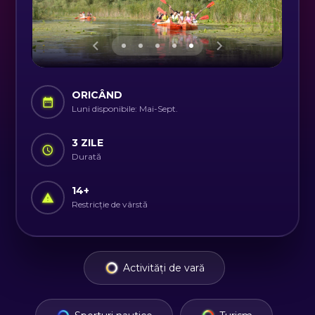
ORICÂND
Luni disponibile: Mai-Sept.
3 ZILE
Durată
14
+
Restricție de vârstă
Activități de vară