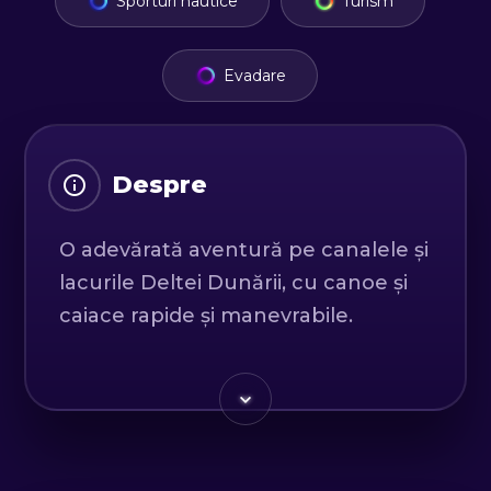
Sporturi nautice
Turism
Evadare
Despre
O adevărată aventură pe canalele și
lacurile Deltei Dunării, cu canoe și
caiace rapide și manevrabile.
Canoea este probabil cea mai
practică ambarcațiune de
agrement, ideală pentru a străbate
canalele, japșele și întinderile de