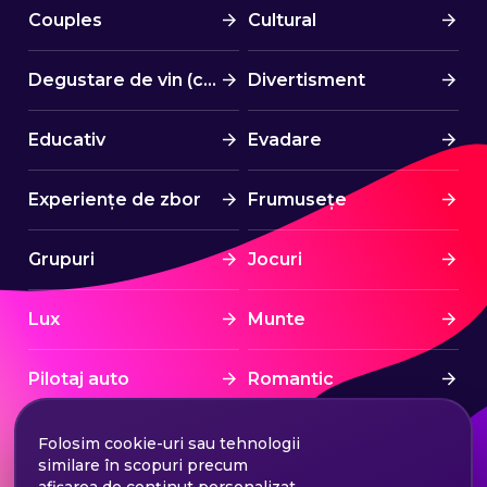
Couples
Cultural
Degustare de vin (cină)
Divertisment
Educativ
Evadare
Experiențe de zbor
Frumusețe
Grupuri
Jocuri
Lux
Munte
Pilotaj auto
Romantic
Spa & Wellness
Sport
Folosim cookie-uri sau tehnologii
similare în scopuri precum