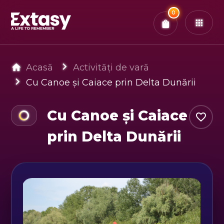
Total:
0
x
0
Bilete
Confirmă & Plătește
Ai
0
experiențe in coș
Acasă
Activități de vară
Cu Canoe și Caiace prin Delta Dunării
Cu Canoe și Caiace
prin Delta Dunării