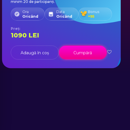
minim 20 de participanți.
Ora
Data
Bonus
Oricând
Oricând
+
95
Preț
:
1090
LEI
Adaugă în coș
Cumpără