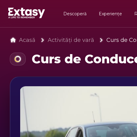
Descoperă
Experiențe
Acasă
Activități de vară
Curs de Co
Curs de Conduc