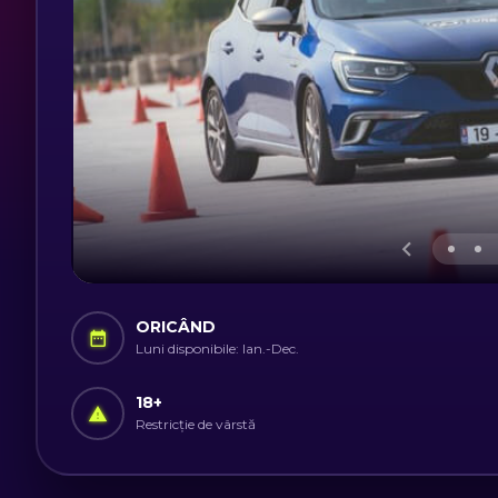
ORICÂND
Luni disponibile: Ian.-Dec.
18
+
Restricție de vârstă