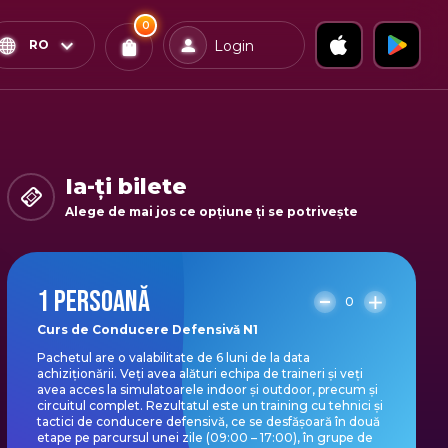
0
x
0
Confirmă & Plătește
RO
Login
Bilete
Ai
0
experiențe
in coș
Ia-ți bilete
Alege de mai jos ce opțiune ți se potrivește
1 PERSOANĂ
0
Curs de Conducere Defensivă N1
Pachetul are o valabilitate de 6 luni de la data
achiziționării. Veți avea alături echipa de traineri și veți
avea acces la simulatoarele indoor și outdoor, precum și
circuitul complet. Rezultatul este un training cu tehnici și
tactici de conducere defensivă, ce se desfășoară în două
etape pe parcursul unei zile (09:00 – 17:00), în grupe de