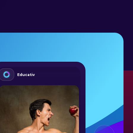
Educativ
Activ