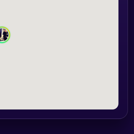
onducere defensivă abordează teme ce
cientă și în siguranță a autovehiculelor și
l cunoștințelor în ceea ce privește relația
atering)