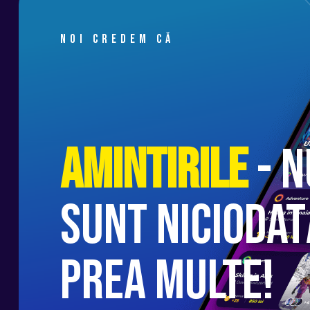
Cursul de conducere defensivă oferit de
• UPDATE: conducătorului auto i se ream
Noi credem că
aplice pentru evitarea unui accident
• UPGRADE: veți primi informații noi, legi
• CONȘTIENTIZARE: veți fi supuși unor tes
pericolul din trafic
• ABILITĂȚI: după finalizarea acestui curs
Amintirile
- n
sunt niciodat
prea multe!