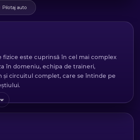
Pilotaj auto
izice este cuprinsă în cel mai complex
a în domeniu, echipa de traineri,
și circuitul complet, care se întinde pe
știului.
rsul de conducere defensivă oferă suportul
a stilului de conducere, cu scopul de a
 ca obiectiv deprinderea unui
ile existente în trafic, fiind dezvoltat