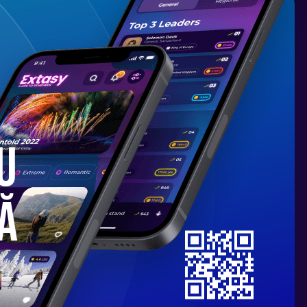
 noi îndeplinește următoarele roluri:
intesc tehnicile pe care trebuie să le
slative și/sau tehnice
te și situații limită pentru a conștientiza
 vă veți îmbunătăți abilitățile la volan
u
ă