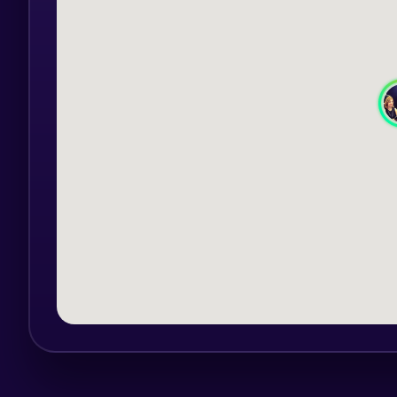
Sisteme de siguranță
Tehnici de conducere defensivă
Efecte negative
Practici periculoase la volan
PARTEA TEORETICA a trainingului de c
vor clarifica noțiuni despre deplasare efi
vă ajută să dobândiți un nivel superior a
cu autovehiculul.
12:30 – 13:30 PAUZĂ DE MASĂ – prânz (c
13:30 – 16:30 COMPONENTA PRACTICĂ:
Simulator impact frontal