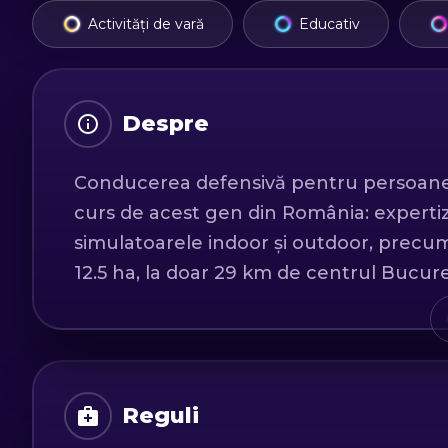
Activități de vară
Educativ
Despre
Conducerea defensivă pentru persoane f
curs de acest gen din România: expertiz
simulatoarele indoor și outdoor, precum 
12.5 ha, la doar 29 km de centrul Bucure
Pentru șoferi, indiferent de vârstă, cu
teoretic și practic pentru perfecționare
preveni accidentele rutiere. Acesta are
Reguli
comportament la volan conștient de riscur