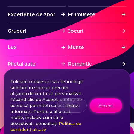
Experiențe de zbor
Frumusețe
Grupuri
Jocuri
Lux
Munte
Pilotaj auto
Romantic
Spa & Wellness
Sport
Folosim cookie-uri sau tehnologii
similare în scopuri precum
afișarea de conținut personalizat.
Sporturi nautice
Stress Free
Făcând clic pe Accept, sunteți de
acord să permiteți colectarea de
Refuz
Accept
informații. Pentru a afla mai
Tratament
Turism
multe, inclusiv cum să le
dezactivați, consultați
Politica de
confidențialitate
de la