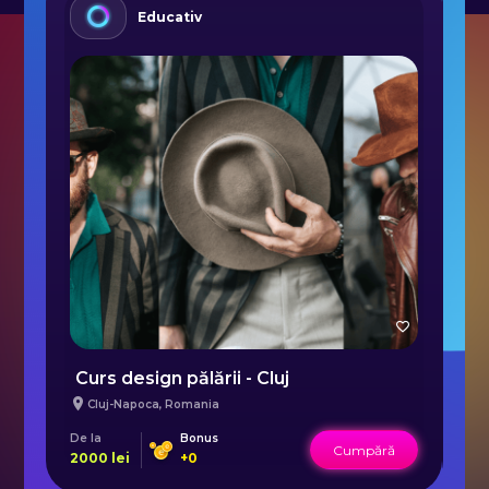
în care se adună minim 3
Educativ
participanți.
- Durata cursului este de 6 ore.
- Locația exactă se va stabili înainte
de începere cursului.
*Pentru informații vă rugăm să ne
contactați la adresa de email
support@extasy.com.
eș
Curs design pălării - Cluj
Cluj-Napoca
,
Romania
De la
Bonus
De 
Cumpără
2000
lei
+
0
11