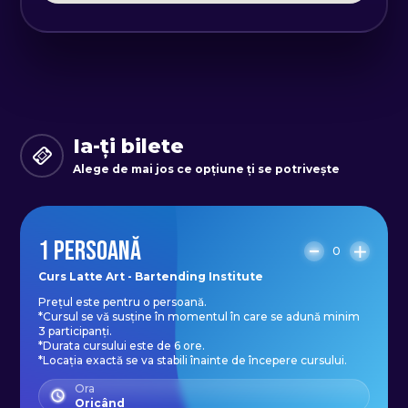
– Regula de aur
– Sinergia între cafea și lapte
– Laptele: compoziția chimică
– Influența laptelui
– Tipuri de lapte
– Baze latte art
Ia-ți bilete
Alege de mai jos ce opțiune ți se potrivește
TEHNICI DE TURNARE ȘI SPUMARE
1 PERSOANĂ
0
În cadrul experienței vei avea parte
Curs Latte Art - Bartending Institute
Prețul este pentru o persoană.
de:
*Cursul se vă susține în momentul în care se adună minim
-Curs latte art Cluj (6 ore)
3 participanți.
*Durata cursului este de 6 ore.
-Suport curs
*Locația exactă se va stabili înainte de începere cursului.
-Una dintre cele mai bune
Ora
Oricând