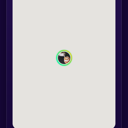
– Pașii pentru preparea unui
espresso corect:
– Identificarea gusturilor
– Identificarea aromelor
– Subextracția, extracția corectă,
supraextracția
ESPRESSORUL
– Utilizarea unui espressor
profesional
– Parametri optimi
– Performanțe
– Igienizare
CAPPUCINNO