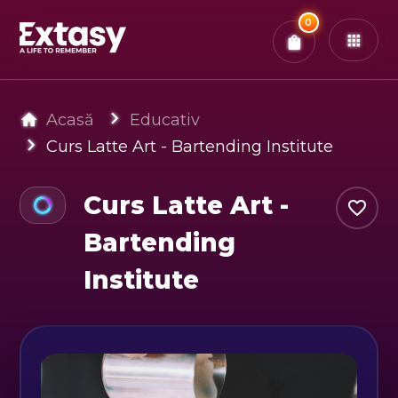
Total:
0
x
0
Bilete
Confirmă & Plătește
Ai
0
experiențe in coș
Acasă
Educativ
Curs Latte Art - Bartending Institute
Curs Latte Art -
Bartending
Institute