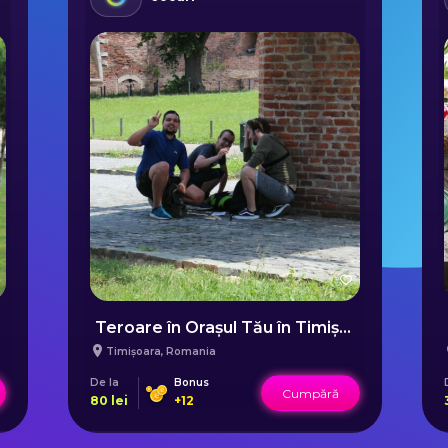
Teroare în Orașul Tău în Timișoara
Timișoara
,
Romania
De la
Bonus
Cumpără
80
lei
+
12