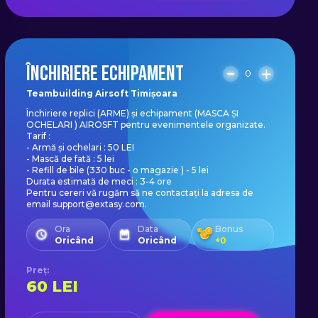
ÎNCHIRIERE ECHIPAMENT
0
Teambuilding Airsoft Timișoara
Închiriere replici (ARME) și echipament (MASCA ȘI
OCHELARI ) AIROSFT pentru evenimentele organizate.
Tarif :
- Armă și ochelari : 50 LEI
- Mască de fată : 5 lei
- Refill de bile (330 buc - o magazie ) - 5 lei
Durata estimată de meci : 3-4 ore
Pentru cereri vă rugăm să ne contactați la adresa de
email support@extasy.com.
Ora
Data
Bonus
Oricând
Oricând
+
0
Preț
:
60
LEI