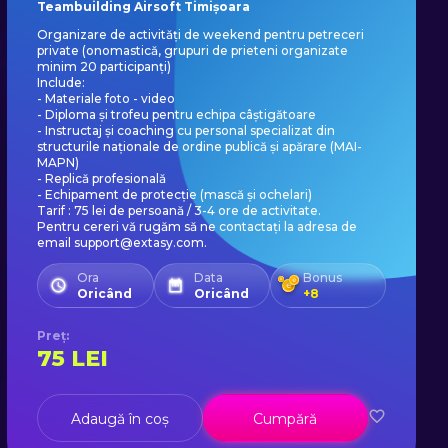
Teambuilding Airsoft Timișoara
Organizare de activități de weekend pentru petreceri
private (onomastică, grupuri de prieteni organizate
minim 20 participanți)
Include:
- Materiale foto - video
- Diploma și trofeu pentru echipa câștigătoare
- Instructaj și coaching cu personal specializat din
structurile naționale de ordine publică și apărare (MAI-
MAPN)
- Replică profesională
- Echipament de protecție (mască și ochelari)
Tarif : 75 lei de persoană / 3-4 ore de activitate.
Pentru cereri vă rugăm să ne contactați la adresa de
email support@extasy.com.
Ora
Data
Bonus
Oricând
Oricând
+
8
Preț
:
75
LEI
Adaugă în coș
Cumpără