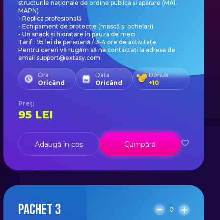
structurile naționale de ordine publică și apărare (MAI-
MAPN)
- Replica profesională
- Echipament de protecție (mască și ochelari)
- Un snack și hidratare în pauza de meci
Tarif : 95 lei de persoană / 3-4 ore de activitate.
Pentru cereri vă rugăm să ne contactați la adresa de
email support@extasy.com.
Ora
Data
Bonus
Oricând
Oricând
+
10
Preț
:
95
LEI
Adaugă în coș
Cumpără
PACHET 3
0