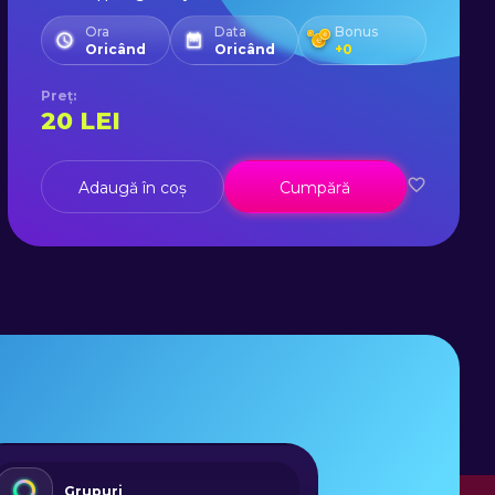
Ora
Data
Bonus
Oricând
Oricând
+
0
Preț
:
20
LEI
Adaugă în coș
Cumpără
Grupuri
Jocur