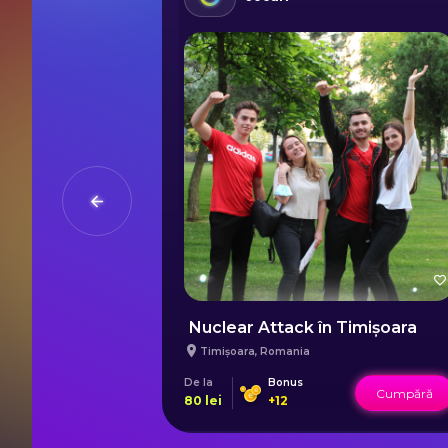
Nuclear Attack în Timișoara
Timișoara
,
Romania
De la
Bonus
Cumpără
Cumpără
80
lei
+
12