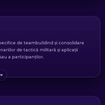
pecifice de teambuildind și consolidare
ariilor de tactică militară și aplicații
au a participanților.
 la adresa de email
: Martie - Decembrie