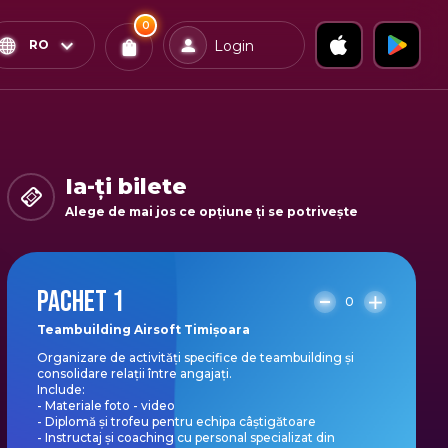
0
x
0
Confirmă & Plătește
RO
Login
Bilete
Ai
0
experiențe
in coș
Ia-ți bilete
Alege de mai jos ce opțiune ți se potrivește
PACHET 1
0
Teambuilding Airsoft Timișoara
Organizare de activități specifice de teambuilding și
consolidare relații între angajați.
Include:
- Materiale foto - video
- Diplomă și trofeu pentru echipa câștigătoare
- Instructaj și coaching cu personal specializat din