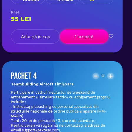
Preț
:
55
LEI
Adaugă în coș
Cumpără
PACHET 4
0
Teambuilding Airsoft Timișoara
Participare în cadrul meciurilor de weekend de
antrenament și simulare tactică cu echipament propriu.
Include :
- Instructaj și coaching cu personal specializat din
structurile naționale de ordine publică și apărare (MAI-
MAPN)
Tarif : 20 lei de persoană / 3-4 ore de activitate.
Pentru cereri vă rugăm să ne contactați la adresa de
email support@extasy.com.