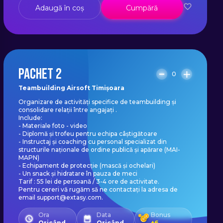
Adaugă în coș
Cumpără
PACHET 2
0
Teambuilding Airsoft Timișoara
Organizare de activități specifice de teambuilding și
consolidare relații între angajați .
Include:
- Materiale foto - video
- Diplomă și trofeu pentru echipa câștigătoare
- Instructaj și coaching cu personal specializat din
structurile naționale de ordine publică și apărare (MAI-
MAPN)
- Echipament de protecție (mască și ochelari)
- Un snack și hidratare în pauza de meci
Tarif : 55 lei de persoană / 3-4 ore de activitate.
Pentru cereri vă rugăm să ne contactați la adresa de
email support@extasy.com.
Ora
Data
Bonus
Oricând
Oricând
+
6