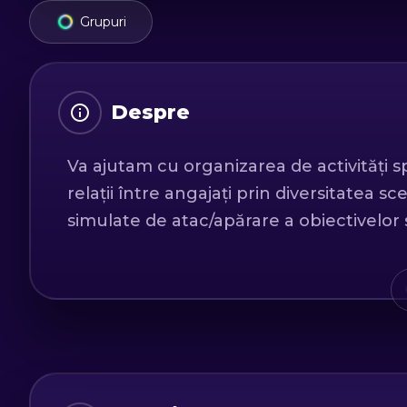
Grupuri
Despre
Va ajutam cu organizarea de activități s
relații între angajați prin diversitatea scen
simulate de atac/apărare a obiectivelor s
Pentru cereri vă rugăm să ne contactați
support@extasy.com.
Luni disponibile desfășurare experiență