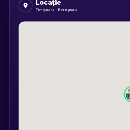
Locație
Timișoara - Beregsau