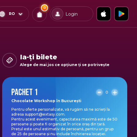
0
x
0
Confirmă & Plătește
RO
Login
Bilete
Ai
0
experiențe
in coș
Ia-ți bilete
Alege de mai jos ce opțiune ți se potrivește
PACHET 1
0
Chocolate Workshop în București
Pentru oferte personalizate, vă rugăm să ne scrieți la
adresa support@extasy.com.
Pentru acest eveniment, capacitatea maximă este de 50
persoane și poate fi organizat în orice oraș din țară.
Prețul este unul estimativ de persoană, pentru un grup
de 25 de persoane și nu include închirierea locației.