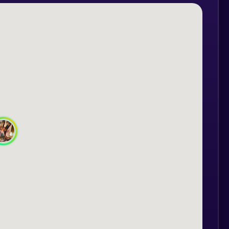
oor și poate fi organizată pentru un
 orice oraș din țară. Pentru oferte
a adresa de mail support@extasy.com.