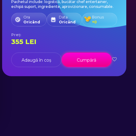
Pachetul include: logistică, bucătar chef entertainer,
echipă suport, ingrediente, aprovizionare, consumabile.
Ora
Data
Bonus
Oricând
Oricând
+
0
Preț
:
355
LEI
Adaugă în coș
Cumpără