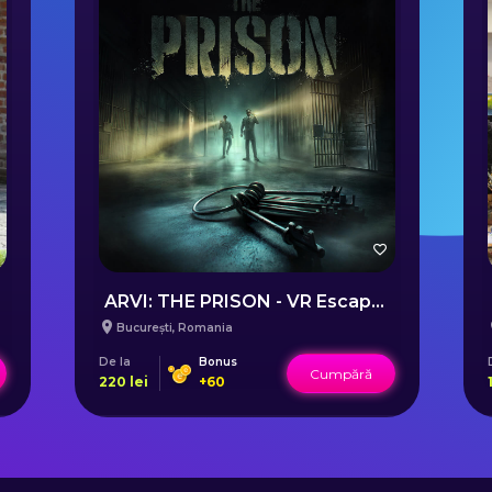
ARVI: THE PRISON - VR Escape Room în București
București
,
Romania
De la
Bonus
Cumpără
220
lei
+
60