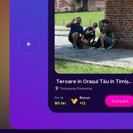
onstanța
Teroare în Orașul Tău în Timișoara
Timișoara
,
Romania
De la
Bonus
Cumpără
Cumpără
80
lei
+
12