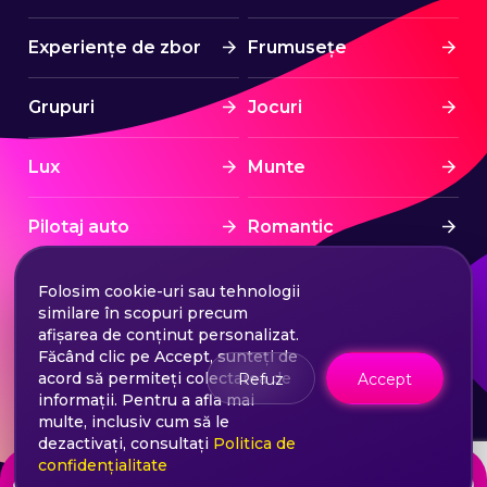
Experiențe de zbor
Frumusețe
Grupuri
Jocuri
Lux
Munte
Pilotaj auto
Romantic
Spa & Wellness
Sport
Folosim cookie-uri sau tehnologii
similare în scopuri precum
afișarea de conținut personalizat.
Sporturi nautice
Stress Free
Făcând clic pe Accept, sunteți de
acord să permiteți colectarea de
Refuz
Accept
informații. Pentru a afla mai
Tratament
Turism
multe, inclusiv cum să le
dezactivați, consultați
Politica de
confidențialitate
de la
Choose your ticket