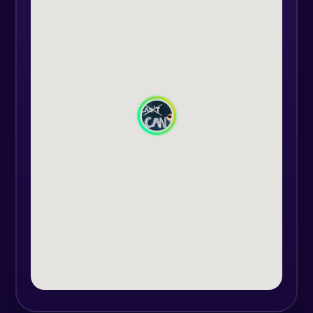
propuse se derulează într-o
atmosferă degajată, plină de
amuzament și energie, sunt
exerciții de comunicare, de
concentrare, de imaginație și
coordonare în echipă.
Workshop-urile sunt interactive,
presupun mișcare și implicare
activă. Materialele folosite sunt
uneori (în funcție de exerciții și
obiective) realizate chiar de către
participanți, acest lucru constituind
o activitate în sine.