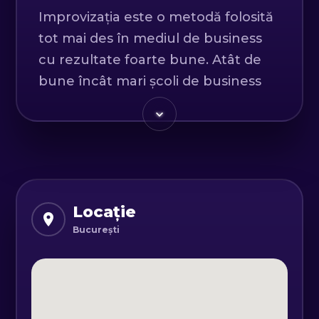
Improvizația este o metodă folosită
tot mai des în mediul de business
cu rezultate foarte bune. Atât de
bune încât mari școli de business
precum UCLA’s Anderson School of
Management, Duke University’s
Fuqua School of Business, MIT’s
Sloan School of Management,
Columbia Business School etc. au
introdus improvizația în curriculum.
Locație
București
Prin jocuri de improvizație
participanții vor trebui să facă totul
cu implicare, să aibă inițiativă, să se
susțină reciproc. Activitățile