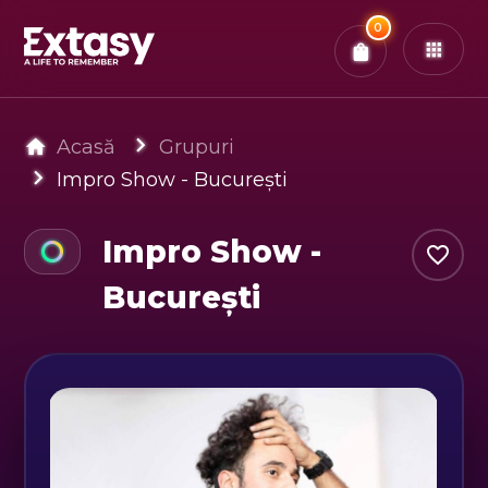
Total:
0
x
0
Bilete
Confirmă & Plătește
Ai
0
experiențe in coș
Acasă
Grupuri
Impro Show - București
Impro Show -
București