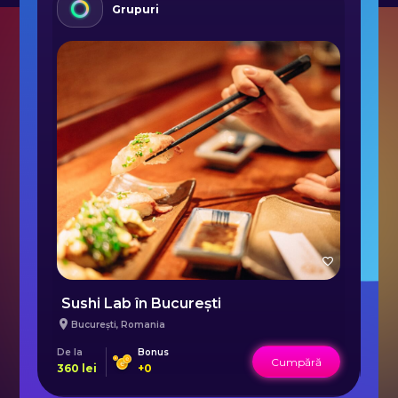
Grupuri
Sushi Lab în București
T
București
,
Romania
De la
Bonus
De 
Cumpără
360
lei
+
0
39