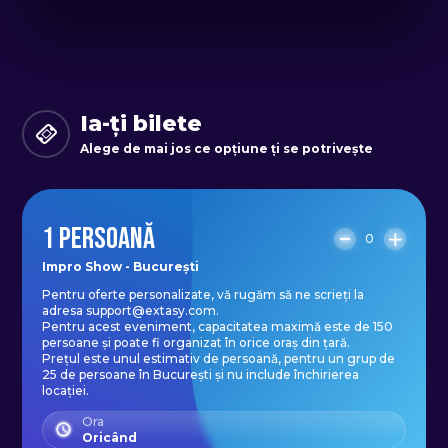
Reguli de siguranță și distanțare
socială:
Fiecărei echipe i se va desemna un
spațiu mare, care să permită
Ia-ți bilete
fiecărui participant să mențină o
Alege de mai jos ce opțiune ți se potrivește
distanță de minim 2 metri față de
colegi.
1 PERSOANĂ
Participanții vor purta mănuși și
0
măști de protecție sanitară
Impro Show - București
Pentru oferte personalizate, vă rugăm să ne scrieți la
Se vor folosi permanent
adresa support@extasy.com.
dezinfectate și produse de unică
Pentru acest eveniment, capacitatea maximă este de 150
persoane și poate fi organizat în orice oraș din țară.
folosință.
Prețul este unul estimativ de persoană, pentru un grup de
25 de persoane în București și nu include închirierea
locației.
Activitatea poate avea loc atât
Ora
Oricând