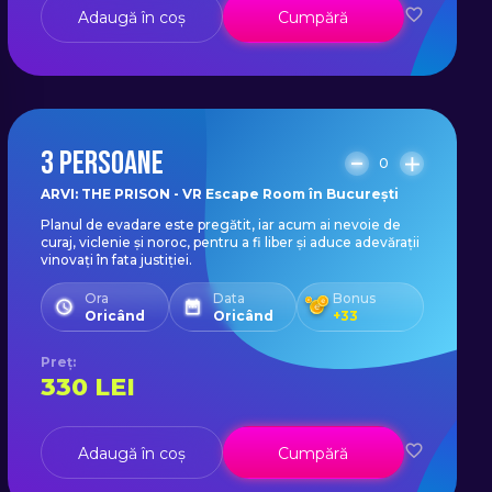
Adaugă în coș
Cumpără
3 PERSOANE
0
ARVI: THE PRISON - VR Escape Room în București
Planul de evadare este pregătit, iar acum ai nevoie de
curaj, viclenie și noroc, pentru a fi liber și aduce adevărații
vinovați în fata justiției.
Ora
Data
Bonus
Oricând
Oricând
+
33
Preț
:
330
LEI
Adaugă în coș
Cumpără