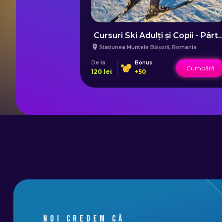
Plimbare cu Sania Trasă de Husky - Miercurea Ciuc
Cursuri Ski Adulți și Copii 
Stațiunea Muntele Băișorii
,
Romania
De la
Bonus
Cumpără
Cumpără
120
lei
+
50
Noi credem că