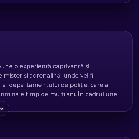
une o experiență captivantă și
 mister și adrenalină, unde vei fi
al departamentului de poliție, care a
iminale timp de mulți ani. În cadrul unei
olegilor tăi au dus la demiterea mai multor
munca voastră curajoasă riscă să fie uitată.
 înscenat și închis într-o închisoare pe