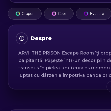
Grupuri
Copii
Evadare
Despre
ARVI: THE PRISON Escape Room îți prop
palpitantă! Pășește într-un decor plin de
transpus în pielea unui curajos membru 
luptat cu dârzenie împotriva bandelor cr
mari operațiuni, eforturile tale și ale c
șefi de poliție corupți, însă din păcate, 
Dar aici începe aventura captivantă: ești