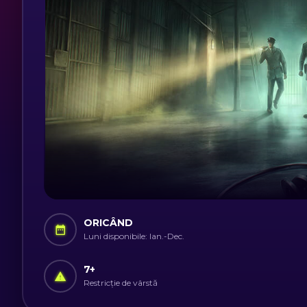
ORICÂND
Luni disponibile: Ian.-Dec.
7
+
Restricție de vârstă