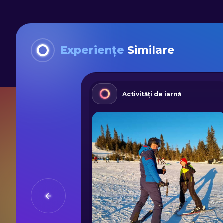
Experiențe
Similare
nă
Activități de iarnă