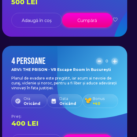
500
LEI
Adaugă în coș
Cumpără
4 PERSOANE
0
ARVI: THE PRISON - VR Escape Room în București
Planul de evadare este pregătit, iar acum ai nevoie de
curaj, viclenie și noroc, pentru a fi liber și aduce adevărații
vinovați în fata justiției.
Ora
Data
Bonus
Oricând
Oricând
+
40
Preț
:
400
LEI