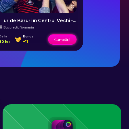
Tur de Baruri în Centrul Vechi - București
Bicicleta 
București
,
Romania
București
,
Rom
De la
Bonus
De la
B
Cumpără
80
lei
+
11
493
lei
+