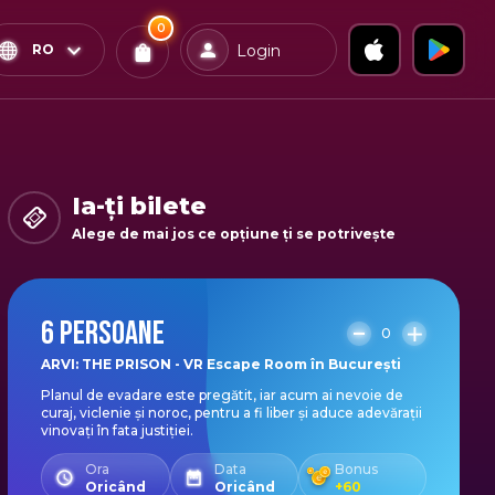
0
x
0
Confirmă & Plătește
RO
Login
Bilete
Ai
0
experiențe
in coș
Ia-ți bilete
Alege de mai jos ce opțiune ți se potrivește
6 PERSOANE
0
ARVI: THE PRISON - VR Escape Room în București
Planul de evadare este pregătit, iar acum ai nevoie de
curaj, viclenie și noroc, pentru a fi liber și aduce adevărații
vinovați în fata justiției.
Ora
Data
Bonus
Oricând
Oricând
+
60