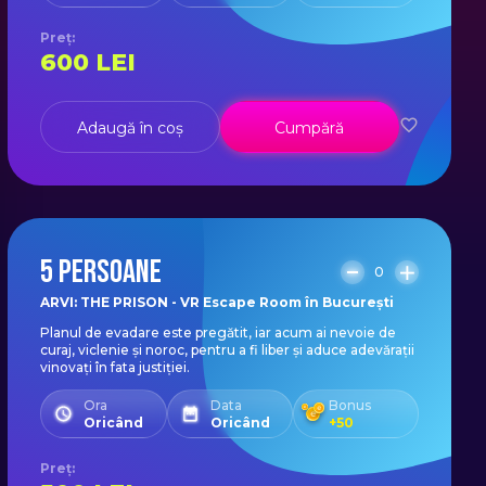
Preț
:
600
LEI
Adaugă în coș
Cumpără
5 PERSOANE
0
ARVI: THE PRISON - VR Escape Room în București
Planul de evadare este pregătit, iar acum ai nevoie de
curaj, viclenie și noroc, pentru a fi liber și aduce adevărații
vinovați în fata justiției.
Ora
Data
Bonus
Oricând
Oricând
+
50
Preț
: