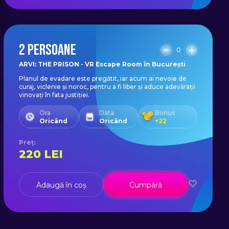
2 PERSOANE
0
ARVI: THE PRISON - VR Escape Room în București
Planul de evadare este pregătit, iar acum ai nevoie de
curaj, viclenie și noroc, pentru a fi liber și aduce adevărații
vinovați în fata justiției.
Ora
Data
Bonus
Oricând
Oricând
+
22
Preț
:
220
LEI
Adaugă în coș
Cumpără