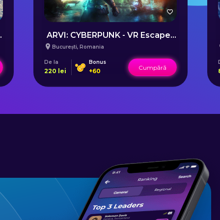
- Pârtia Buscat
ARVI: CYBERPUNK - VR Escape Room în București
București
,
Romania
De la
Bonus
Cumpără
220
lei
+
60