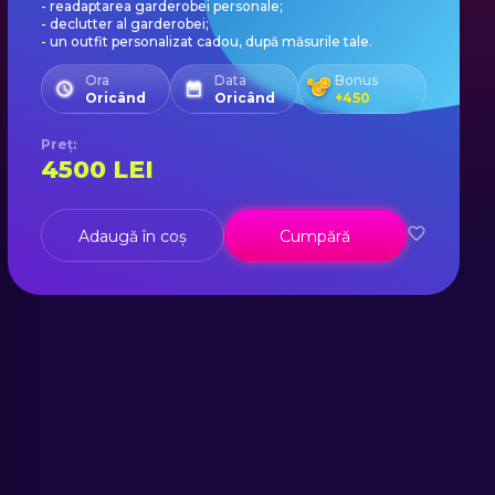
- readaptarea garderobei personale;
- declutter al garderobei;
- un outfit personalizat cadou, după măsurile tale.
Ora
Data
Bonus
Oricând
Oricând
+
450
Preț
:
4500
LEI
Adaugă în coș
Cumpără