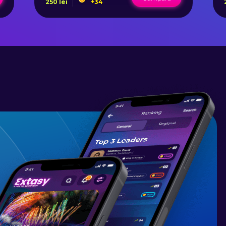
250
lei
+
34