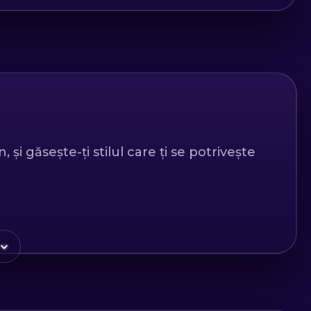
și găsește-ți stilul care ți se potrivește
ții tale punandu-ți în valoare atuurile. Dă
condus în lumea modei.
ul Veronicei Frisan sau oferă cadou unei