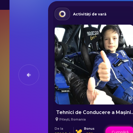
Activități de vară
ART WORKSHOP CLUB for all! - Timișoara (ENGLISH FRIENDLY)
Tehnici de Conducere a
Pitești
,
Romania
De la
Bonus
Cumpără
Cumpără