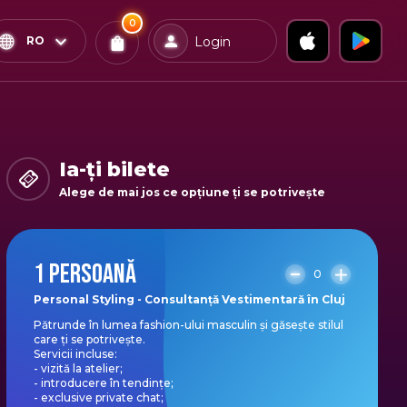
0
x
0
Confirmă & Plătește
RO
Login
Bilete
Ai
0
experiențe
in coș
Ia-ți bilete
Alege de mai jos ce opțiune ți se potrivește
1 PERSOANĂ
0
Personal Styling - Consultanță Vestimentară în Cluj
Pătrunde în lumea fashion-ului masculin și găsește stilul
care ți se potrivește.
Servicii incluse:
- vizită la atelier;
- introducere în tendințe;
- exclusive private chat;