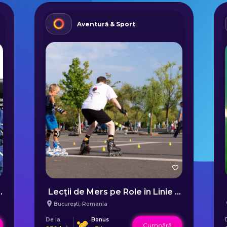
Aventură & Sport
 Mașinilor Sport
Lecții de Mers pe Role în Linie - Antrenament Individual în București
București
,
Romania
De la
Bonus
Cumpără