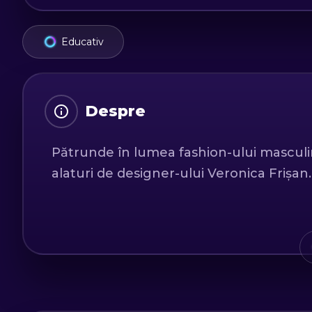
Educativ
Despre
Pătrunde în lumea fashion-ului masculin, 
alaturi de designer-ului Veronica Frișan.
Învață să te îmbraci conform personalită
un refresh garderobei tale, și lasă-te 
Simte-te ca un invitat special la atelier