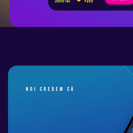
2500
lei
+
250
Noi credem că