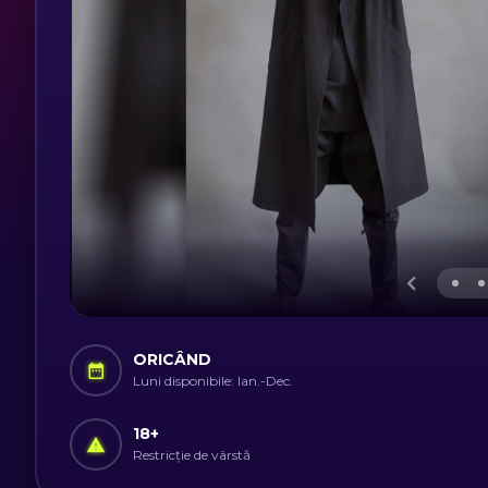
ORICÂND
Luni disponibile: Ian.-Dec.
18
+
Restricție de vârstă