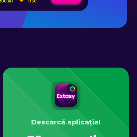
200
lei
+
330
250
lei
+
Descarcă aplicația!