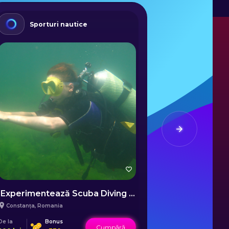
Sporturi nautice
Sport
Experimentează Scuba Diving (Brevet AOWD) în Constanța
Constanța
,
Romania
Constanța
,
Ro
De la
Bonus
De la
B
Cumpără