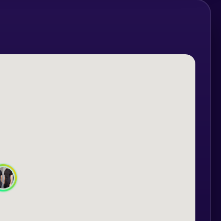
urile tale.
anta);
ent social).