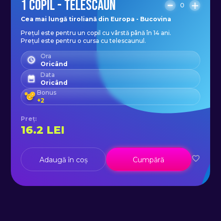
1 COPIL - TELESCAUN
0
Cea mai lungă tiroliană din Europa - Bucovina
Prețul este pentru un copil cu vârstă până în 14 ani.
Prețul este pentru o cursa cu telescaunul.
Ora
Oricând
Data
Oricând
Bonus
+
2
Preț
:
16.2
LEI
Adaugă în coș
Cumpără