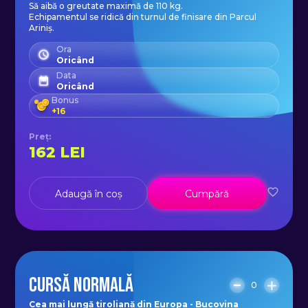
Să aibă o greutate maximă de 110 kg.
Echipamentul se ridică din turnul de finisare din Parcul
Ariniș.
Ora
Oricând
Data
Oricând
Bonus
+
16
Preț
:
162
LEI
Adaugă în coș
Cumpără
CURSĂ NORMALĂ
0
Cea mai lungă tiroliană din Europa - Bucovina