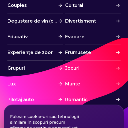
Couples
Cultural
Degustare de vin (cină)
Divertisment
Educativ
Evadare
Experiențe de zbor
Frumusețe
Grupuri
Jocuri
Lux
Munte
Pilotaj auto
Romantic
Spa & Wellness
Sport
Folosim cookie-uri sau tehnologii
similare în scopuri precum