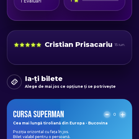
1
1
Evaluări
Program:
Luni - joi: 11:00-17:00
Sâmbătă 11:00–18:00
Duminică 11:00–18:30
Cristian Prisacariu
15 iun.
Ia-ți bilete
Alege de mai jos ce opțiune ți se potrivește
CURSA SUPERMAN
0
Cea mai lungă tiroliană din Europa - Bucovina
Poziția orizontal cu fața în jos.
Bilet valabil pentru o persoană.