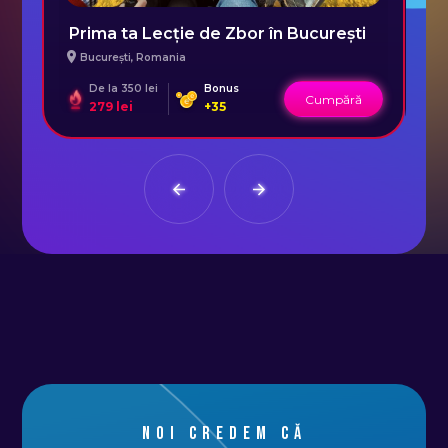
Prima ta Lecție de Zbor în București
București
,
Romania
De la
350 lei
Bonus
De 
Cumpără
279
lei
+
35
13
Noi credem că