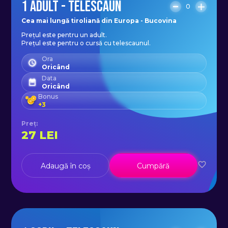
1 ADULT - TELESCAUN
0
Cea mai lungă tiroliană din Europa - Bucovina
Prețul este pentru un adult.
Prețul este pentru o cursă cu telescaunul.
Ora
Oricând
Data
Oricând
Bonus
+
3
Preț
:
27
LEI
Adaugă în coș
Cumpără