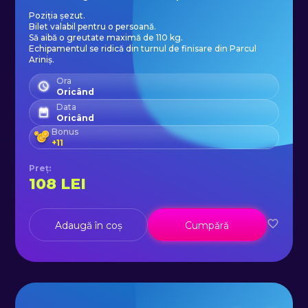
Poziția șezut.
Bilet valabil pentru o persoană.
Să aibă o greutate maximă de 110 kg.
Echipamentul se ridică din turnul de finisare din Parcul
Ariniș.
Ora
Oricând
Data
Oricând
Bonus
+
11
Preț
:
108
LEI
Adaugă în coș
Cumpără