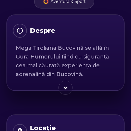
Aventură & Sport
Despre
Mega Tiroliana Bucovină se află în
Gura Humorului fiind cu siguranță
cea mai căutată experiență de
adrenalină din Bucovină.
Mii de amatori de adrenalină
„zboară” peste Râul Moldova în
fiecare sezon.
Tiroliana traversează 1.5 km de
pădure; startul începe din turnul de
18 metri apoi trece pe lângă Piatra
Locație