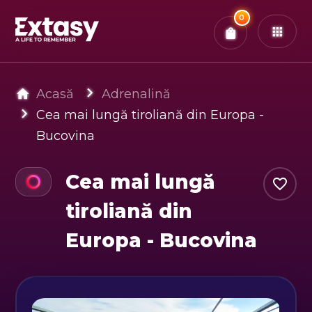
Total:
0
x
0
Bilete
Confirmă & Plătește
Ai
0
experiențe in coș
Acasă
Adrenalină
Cea mai lungă tiroliană din Europa -
Bucovina
Cea mai lungă
tiroliană din
Europa - Bucovina