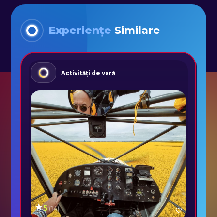
Experiențe
Similare
Activități de vară
5
(
14
)