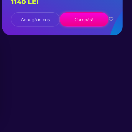
1140
LEI
Adaugă în coș
Cumpără