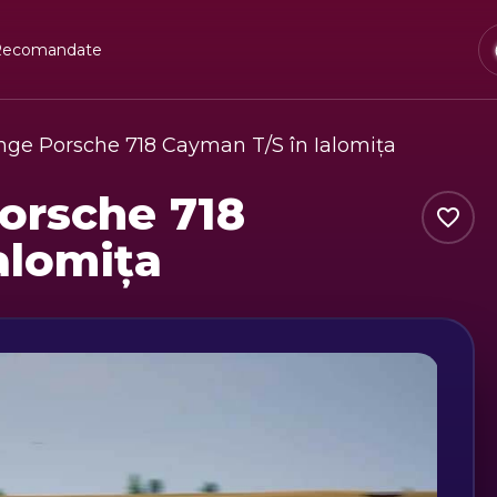
Recomandate
nge Porsche 718 Cayman T/S în Ialomița
orsche 718
alomița