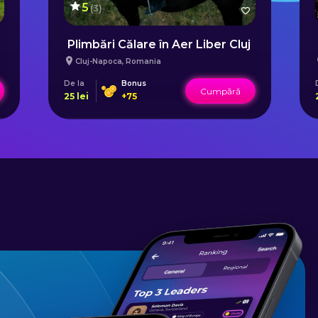
5
(
3
)
Cluj
Plimbări Călare în Aer Liber Cluj
Cluj-Napoca
,
Romania
De la
Bonus
Cumpără
25
lei
+
75