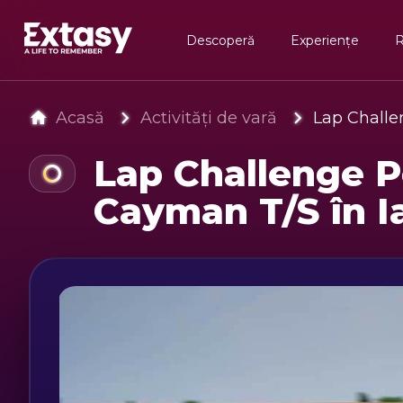
Descoperă
Experiențe
Acasă
Activități de vară
Lap Challe
Lap Challenge P
Cayman T/S în I