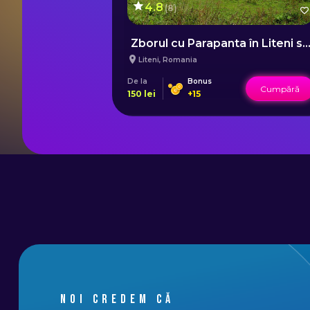
4.8
(
8
)
București
Zborul cu Parapanta în Liteni sau Iara 
Liteni
,
Romania
De la
Bonus
Cumpără
Cumpără
150
lei
+
15
Noi credem că