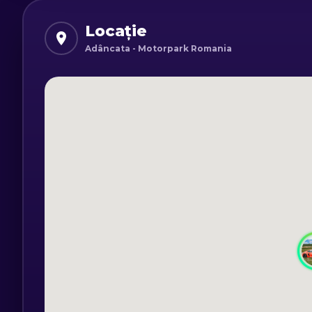
țară și de un pilot/instructor care te va a
la prima tură.
Locație
Adâncata - Motorpark Romania
Autoturism disponibil:
- Porsche 718 Cayman T/S, 330-350 cai p
Combustibilul este inclus în preț. Înaint
semna o franciză.