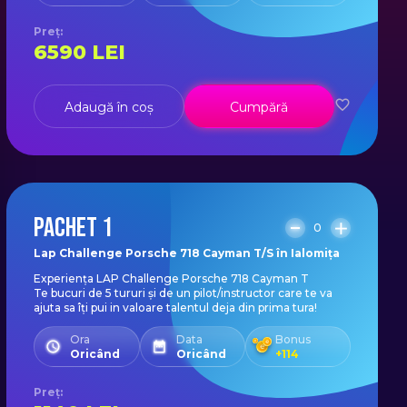
Preț
:
6590
LEI
Adaugă în coș
Cumpără
PACHET 1
0
Lap Challenge Porsche 718 Cayman T/S în Ialomița
Experiența LAP Challenge Porsche 718 Cayman T
Te bucuri de 5 tururi și de un pilot/instructor care te va
ajuta sa îți pui in valoare talentul deja din prima tura!
Ora
Data
Bonus
Oricând
Oricând
+
114
Preț
: