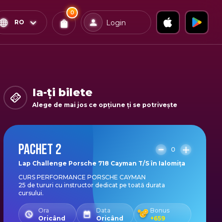
0
x
0
Confirmă & Plătește
RO
Login
Bilete
Ai
0
experiențe
in coș
Ia-ți bilete
Alege de mai jos ce opțiune ți se potrivește
PACHET 2
0
Lap Challenge Porsche 718 Cayman T/S în Ialomița
CURS PERFORMANCE PORSCHE CAYMAN
25 de tururi cu instructor dedicat pe toată durata
cursului.
Ora
Data
Bonus
Oricând
Oricând
+
659