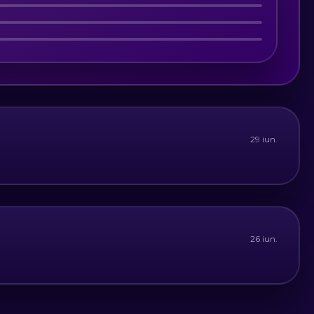
29 iun.
26 iun.