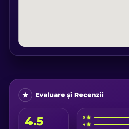
Evaluare și Recenzii
4.5
5
4