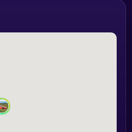
juta să îți pui în valoare talentul chiar de
utere (PDK 7 trepte).
e de intrarea pe circuit, participantul va