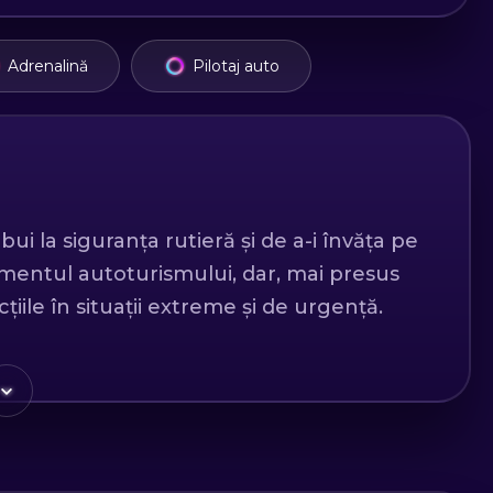
Adrenalină
Pilotaj auto
i la siguranța rutieră și de a-i învăța pe
mentul autoturismului, dar, mai presus
cțiile în situații extreme și de urgență.
adrenalina pe care o cauți și o
uternice, de cel mai rapid circuit din