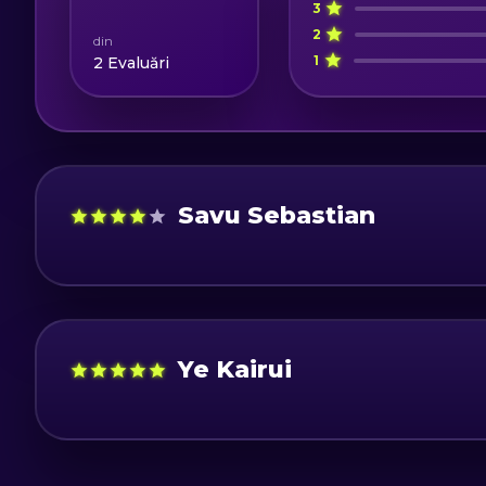
3
2
din
1
2
Evaluări
Savu Sebastian
Ye Kairui