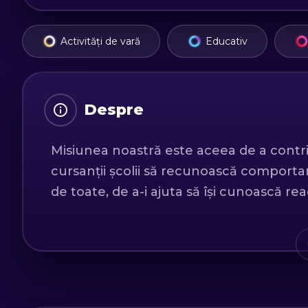
Activități de vară
Educativ
Despre
Misiunea noastră este aceea de a contribu
cursanții școlii să recunoască comporta
de toate, de a-i ajuta să își cunoască rea
Oferim profesionalism, siguranță totală, 
experiență 100% memorabilă!
Cu "Lap Challenge" te bucuri de mașini p