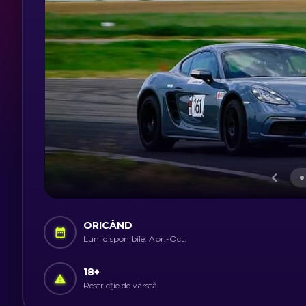
ORICÂND
Luni disponibile: Apr.-Oct.
18
+
Restricție de vârstă