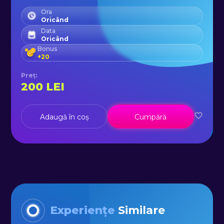
Ora
Oricând
Data
Oricând
Bonus
+
20
Preț
:
200
LEI
Adaugă în coș
Cumpără
Experiențe
Similare