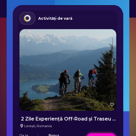
Activități de vară
2 Zile Experiență Off-Road și Traseu Biciclete în orașul Lerești
C
Lerești
,
Romania
De la
Bonus
De 