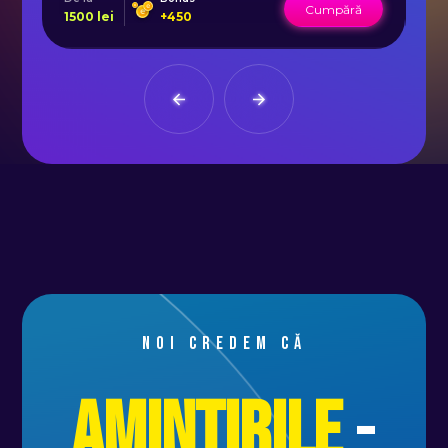
Cumpără
1500
lei
+
450
32
Noi credem că
Amintirile
-