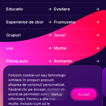
Educativ
Evadare
Experiențe de zbor
Frumusețe
Grupuri
Jocuri
Lux
Munte
Pilotaj auto
Romantic
Spa & Wellness
Sport
Folosim cookie-uri sau tehnologii
similare în scopuri precum
afișarea de conținut personalizat.
Sporturi nautice
Stress Free
Făcând clic pe Accept, sunteți de
acord să permiteți colectarea de
Refuz
Accept
informații. Pentru a afla mai
Tratament
Turism
multe, inclusiv cum să le