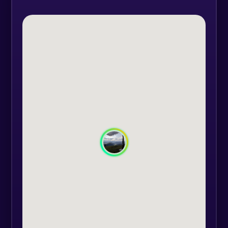
Ciucsângeorgiu - Armășeni -
Potiond - Vârful Alexandru - Vârful
Blizzard.
Copiii cu vârsta sub 2 ani
beneficiază de acces gratuit. Un
adult însoțitor este necesar pentru
2 copii cu vârsta sub 2 ani.
Număr minim de persoane este 4,
iar numărul maxim 50.
Autovehicule disponibile:
- Suzuki Jimny - pot fi conduse de
clienți;