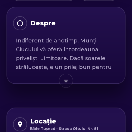
Despre
Indiferent de anotimp, Munții
Ciucului vă oferă întotdeauna
priveliști uimitoare. Dacă soarele
strălucește, e un prilej bun pentru
a putea admira în tihnă satele din
apropiere. Dacă ninge, atunci cu
siguranță veți fi cuceriți de copacii
înzăpeziți care vă vor transpune
într-o lume de basm.
Locație
Traseu (4-5 ore): Cazare -
Băile Tușnad - Strada Oltului Nr. 81