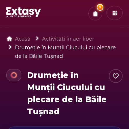
Total:
0
x
0
Bilete
Confirmă & Plătește
Ai
0
experiențe in coș
Acasă
Activități în aer liber
Drumeție în Munții Ciucului cu plecare
de la Băile Tușnad
Drumeție în
Munții Ciucului cu
plecare de la Băile
Tușnad