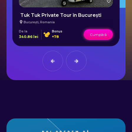
al
Tuk Tuk Private Tour în București
București
,
Romania
De la
Bonus
De 
Cumpără
340.86
lei
+
78
19