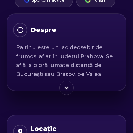
Sporturi nautice
Turism
Despre
Paltinu este un lac deosebit de
frumos, aflat în județul Prahova. Se
află la o oră jumate distanță de
București sau Brașov, pe Valea
Doftanei.
Odată ajunși la locul de întâlnire,
vom face cunoștință și vom lua în
primire echipamentul.
Fie că ești începător sau avansat,
Locație