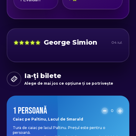
Ora de început: 12:00
Disponibilitate din luna Martie -
Noiembrie în weekend.
Capacitate: 15 locuri, dintre care 4
locuri în 2 caiace duble.
George Simion
04 iul.
Ia-ți bilete
Alege de mai jos ce opțiune ți se potrivește
1 PERSOANĂ
0
Caiac pe Paltinu, Lacul de Smarald
Tura de caiac pe lacul Paltinu. Prețul este pentru o
persoană.