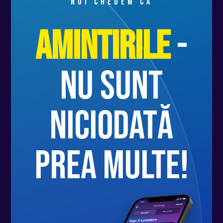
Noi credem că
Amintirile
-
nu sunt
niciodată
prea multe!