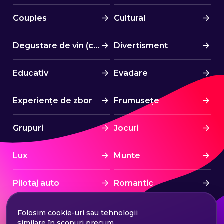
Couples
Cultural
Degustare de vin (cină)
Divertisment
Educativ
Evadare
Experiențe de zbor
Frumusețe
Grupuri
Jocuri
Lux
Munte
Pilotaj auto
Romantic
Spa & Wellness
Sport
Folosim cookie-uri sau tehnologii
similare în scopuri precum