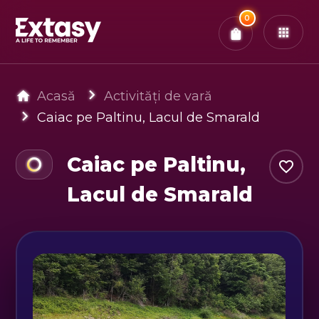
Total:
0
x
0
Bilete
Confirmă & Plătește
Ai
0
experiențe in coș
Acasă
Activități de vară
Caiac pe Paltinu, Lacul de Smarald
Caiac pe Paltinu,
Lacul de Smarald