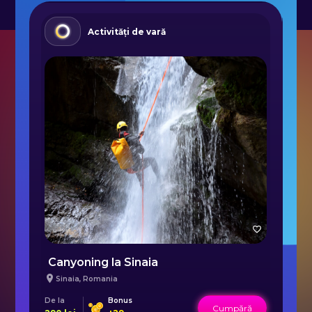
Activități de vară
Canyoning la Sinaia
O
Sinaia
,
Romania
De la
Bonus
De 
Cumpără