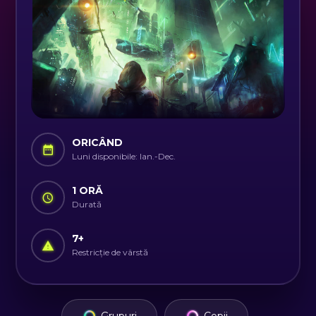
ORICÂND
Luni disponibile: Ian.-Dec.
1 ORĂ
Durată
7
+
Restricție de vârstă