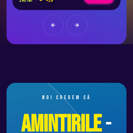
290
lei
+
29
37
Noi credem că
Amintirile
-