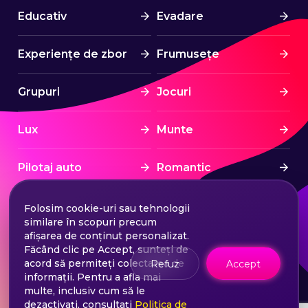
Educativ
Evadare
Experiențe de zbor
Frumusețe
Grupuri
Jocuri
Lux
Munte
Pilotaj auto
Romantic
Spa & Wellness
Sport
Folosim cookie-uri sau tehnologii
similare în scopuri precum
afișarea de conținut personalizat.
Sporturi nautice
Stress Free
Făcând clic pe Accept, sunteți de
acord să permiteți colectarea de
Refuz
Accept
informații. Pentru a afla mai
Tratament
Turism
multe, inclusiv cum să le
dezactivați, consultați
Politica de