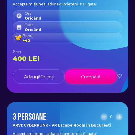
Accepta misiunea, aduna-ți prietenii si fii gata!
Ora
Oricând
Data
Oricând
Bonus
+
40
Preț
:
400
LEI
Adaugă în coș
Cumpără
3 PERSOANE
0
ARVI: CYBERPUNK - VR Escape Room în București
Accepta misiunea, aduna-ți prietenii si fii gata!