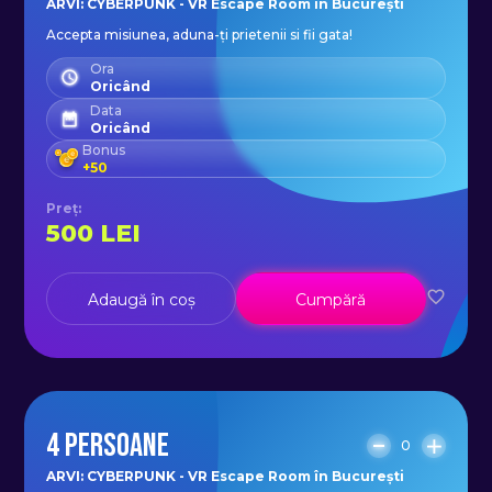
ARVI: CYBERPUNK - VR Escape Room în București
Accepta misiunea, aduna-ți prietenii si fii gata!
Ora
Oricând
Data
Oricând
Bonus
+
50
Preț
:
500
LEI
Adaugă în coș
Cumpără
4 PERSOANE
0
ARVI: CYBERPUNK - VR Escape Room în București