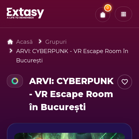
Total:
0
x
0
Bilete
Confirmă & Plătește
Ai
0
experiențe in coș
Acasă
Grupuri
ARVI: CYBERPUNK - VR Escape Room în
București
ARVI: CYBERPUNK
- VR Escape Room
în București