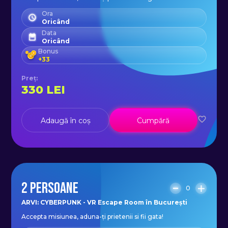
Ora
Oricând
Data
Oricând
Bonus
+
33
Preț
:
330
LEI
Adaugă în coș
Cumpără
2 PERSOANE
0
ARVI: CYBERPUNK - VR Escape Room în București
Accepta misiunea, aduna-ți prietenii si fii gata!