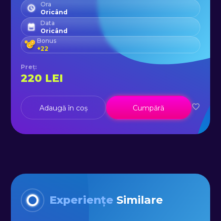
Ora
Oricând
Data
Oricând
Bonus
+
22
Preț
:
220
LEI
Adaugă în coș
Cumpără
Experiențe
Similare