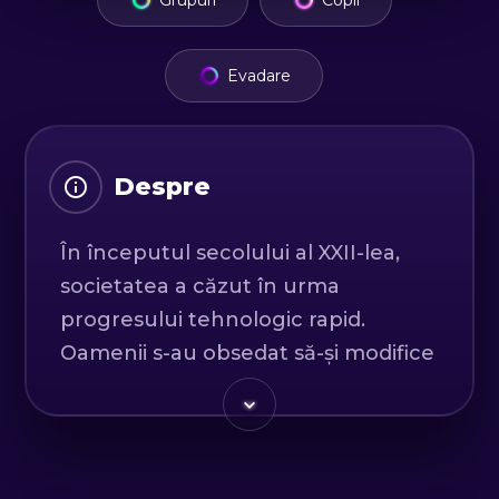
Grupuri
Copii
Evadare
Despre
În începutul secolului al XXII-lea,
societatea a căzut în urma
progresului tehnologic rapid.
Oamenii s-au obsedat să-și modifice
corpurile cu ajutorul tehnologiei.
Într-o lume în care corporațiile se
află într-un război nemilos pentru
date, acestea au devenit cea mai