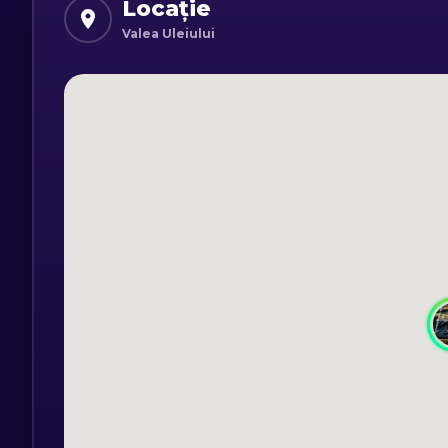
Locație
Valea Uleiului