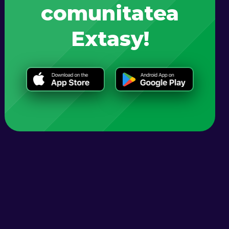
comunitatea
Extasy!