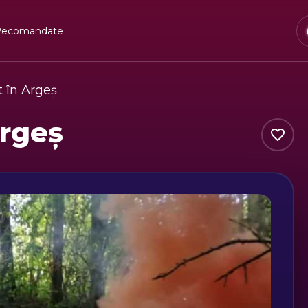
Recomandate
t în Argeș
Argeș