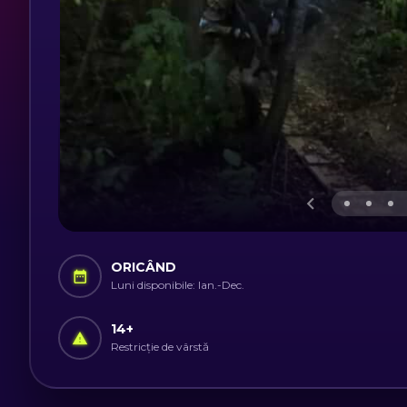
ORICÂND
Luni disponibile: Ian.-Dec.
14
+
Restricție de vârstă