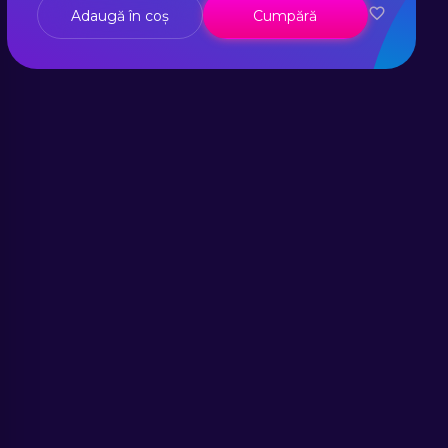
Adaugă în coș
Cumpără