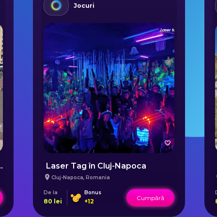
Jocuri
pe scutere electrice
Laser Tag în Cluj-Napoca
Cluj-Napoca
,
Romania
De la
Bonus
Cumpără
80
lei
+
12