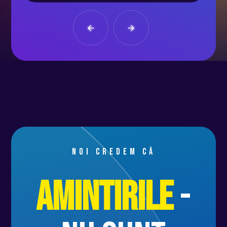
susținută de către 15 trupe
valoroase din țară și din străinătate
care promitem că se vor ridica la
nivelul așteptărilor voastre, că si la
edițiile precedente. Periodic vom
anunța una sau mai multe trupe
până line-up-ul va fi complect.
Zona de reconstituire istorică ”Satul
Celtic” va aduna unii dintre cei mai
Noi credem că
valorosi reenactori români și străini.
Amintirile
-
De asemenea pe lângă acestea
aveți o mulțime de posibilități de
recreere și divertisment: Băile Figa,