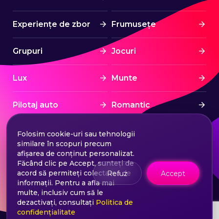
Experiențe de zbor
Frumusețe
Grupuri
Jocuri
Lux
Munte
Pilotaj auto
Romantic
Spa & Wellness
Sport
Folosim cookie-uri sau tehnologii
similare în scopuri precum
afișarea de conținut personalizat.
Sporturi nautice
Stress Free
Făcând clic pe Accept, sunteți de
acord să permiteți colectarea de
Refuz
Accept
informații. Pentru a afla mai
Tratament
Turism
multe, inclusiv cum să le
dezactivați, consultați
Politica de
confidențialitate