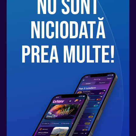
nu sunt
Centrul recreativ Legacy care va fi
inaugurat in această toamna, situat
niciodată
tot lângă noi și Băile Figa, Herghelia
Beclean, Trasee de drumeții, etc.
prea multe!
Transportul de la Beclean la Figa se
va face foarte ușor deoarece
începând cu anul 2021 în oraș
funcționează rețeaua de transport
public urban cu autobuze
electrice, precum și standuri de
închiriere biciclete electrice și
clasice.