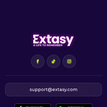
Reenactment: Omnis Barbaria,
Terra Dacica Aeterna, Historia
Renascita, Castrvm Novis, Amicii
Muzeului, Celtic Heritage Society
Burgas.
Prezentare: Alexandru Arnăutu
”Vraciu”
support@extasy.com