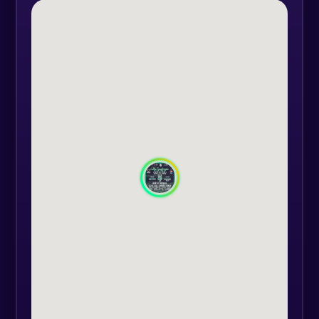
revedea.
Așadar Festivalul Celtic Transilvania
renaște, și depinde numai de voi
dacă va trăi și va crește tot mai
mare. Au fost 3 ani de pauză în care
am reflectat și căutat soluții pentru
a putea ca întâlnirea noastră
anuală să aibă loc la fel ca înainte.
Speram să ne reîntâlnim mai
repede, chiar în 2022, dar nu am
găsit resursele necesare. Am
încercat diverse variante dar
niciuna nu a fost soluția potrivită.