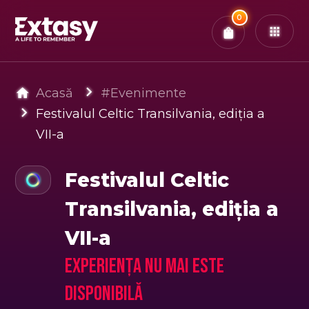
Total:
0
x
0
Bilete
Confirmă & Plătește
Ai
0
experiențe in coș
Acasă
#Evenimente
Festivalul Celtic Transilvania, ediţia a
VII-a
Festivalul Celtic
Transilvania, ediţia a
VII-a
Experiența nu mai este
disponibilă