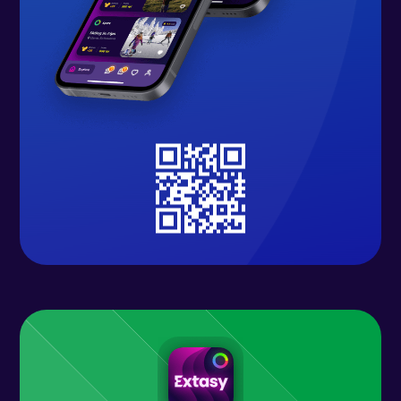
Partea de alimentație și băuturi din
cadrul festivalului va fi una de
calitate și cu prețuri decente, așa
cum v-am obișnuit.
Cam astea ar fi de spus pentru
început. Pe parcurs vom reveni cu
diverse detalii și actualizări.
Ne vedem la festival!
Line-up:
1. CORVUS CORAX (Era Metallum
Show)