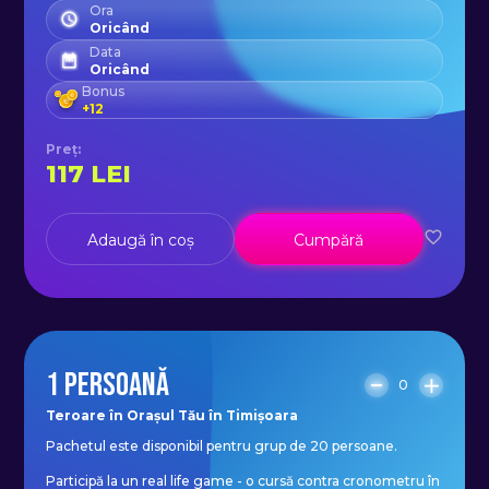
Ora
Oricând
Data
Oricând
Bonus
+
12
Preț
:
117
LEI
Adaugă în coș
Cumpără
1 PERSOANĂ
0
Teroare în Orașul Tău în Timișoara
Pachetul este disponibil pentru grup de 20 persoane.
Participă la un real life game - o cursă contra cronometru în