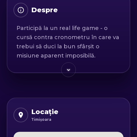
Despre
Participă la un real life game - o
cursă contra cronometru în care va
trebui să duci la bun sfârșit o
misiune aparent imposibilă.
Fii cu ochii în patru după indicii,
reconstruiește firul povestii și fii
gata să rezolvi puzzle-uri și jocuri
logice. Aventura ta va fi presărată
de elemente de treasure hunt,
Locație
escape room, dar și o serie de
Timișoara
sarcini provocatoare!