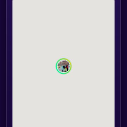
Toată acesta acțiune este un
outdoor challenge care îți va pune
sângele în mișcare și mintea la
contribuție din primul până în
ultimul moment. Oare veți reuși să
opriți iminenta explozie a bombei?
Mențiuni:
- echipele sunt formate din 2-6
persoane;
- echipele vor fi formate conform
reglementarilor și normelor în
vigoare cu privire la pandemia de
Covid-19;