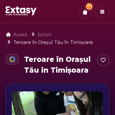
Total:
0
x
0
Bilete
Confirmă & Plătește
Ai
0
experiențe in coș
Acasă
Jocuri
Teroare în Orașul Tău în Timișoara
Teroare în Orașul
Tău în Timișoara