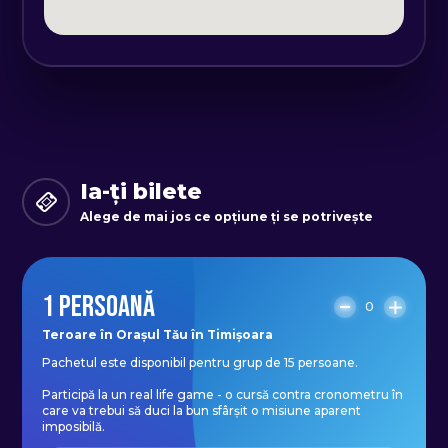
- asigurați-vă că numărul de telefon
și e-mail-ul sunt scrise corect, pe
aceste 2 canale de comunicare veți
primi următoarele instrucțiuni.
Ia-ți bilete
Alege de mai jos ce opțiune ți se potrivește
1 PERSOANĂ
0
Teroare în Orașul Tău în Timișoara
Pachetul este disponibil pentru grup de 15 persoane.
Participă la un real life game - o cursă contra cronometru în
care va trebui să duci la bun sfârșit o misiune aparent
imposibilă.