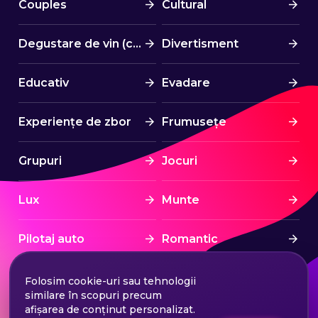
Couples
Cultural
Degustare de vin (cină)
Divertisment
Educativ
Evadare
Experiențe de zbor
Frumusețe
Grupuri
Jocuri
Lux
Munte
Pilotaj auto
Romantic
Spa & Wellness
Sport
Folosim cookie-uri sau tehnologii
similare în scopuri precum
afișarea de conținut personalizat.
Sporturi nautice
Stress Free