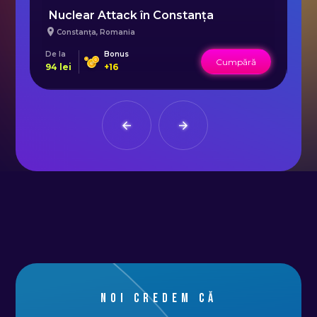
Nuclear Attack în Constanța
N
Constanța
,
Romania
I
De la
Bonus
De 
Cumpără
94
lei
+
16
94
Noi credem că