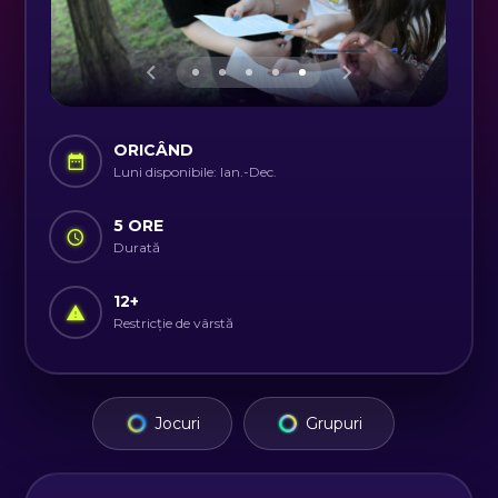
ORICÂND
Luni disponibile: Ian.-Dec.
5 ORE
Durată
12
+
Restricție de vârstă
Jocuri
Grupuri