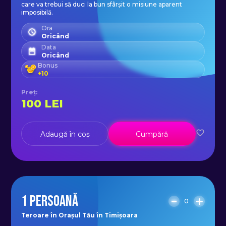
care va trebui să duci la bun sfârșit o misiune aparent
imposibilă.
Ora
Oricând
Data
Oricând
Bonus
+
10
Preț
:
100
LEI
Adaugă în coș
Cumpără
1 PERSOANĂ
0
Teroare în Orașul Tău în Timișoara