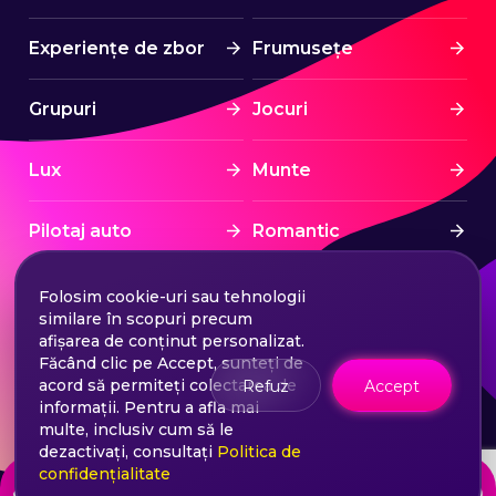
Experiențe de zbor
Frumusețe
Grupuri
Jocuri
Lux
Munte
Pilotaj auto
Romantic
Spa & Wellness
Sport
Folosim cookie-uri sau tehnologii
similare în scopuri precum
afișarea de conținut personalizat.
Sporturi nautice
Stress Free
Făcând clic pe Accept, sunteți de
acord să permiteți colectarea de
Refuz
Accept
informații. Pentru a afla mai
Tratament
Turism
multe, inclusiv cum să le
dezactivați, consultați
Politica de
confidențialitate
de la
Choose your ticket