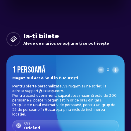
fundație.
Activitatea poate avea loc atât
indoor, cât și outdoor și poate fi
Ia-ți bilete
organizată pentru un grup de
Alege de mai jos ce opțiune ți se potrivește
minim 15, maxim 300 persoane, în
orice oraș din țară. Pentru oferte
1 PERSOANĂ
personalizate, vă rugăm să ne
0
scrieți la adresa de mail
Magazinul Art & Soul în București
Pentru oferte personalizate, vă rugăm să ne scrieți la
support@extasy.com.
adresa support@extasy.com.
Pentru acest eveniment, capacitatea maximă este de 300
persoane și poate fi organizat în orice oraș din țară.
Prețul este unul estimativ de persoană, pentru un grup de
25 de persoane în București și nu include închirierea
locației.
Ora
Oricând