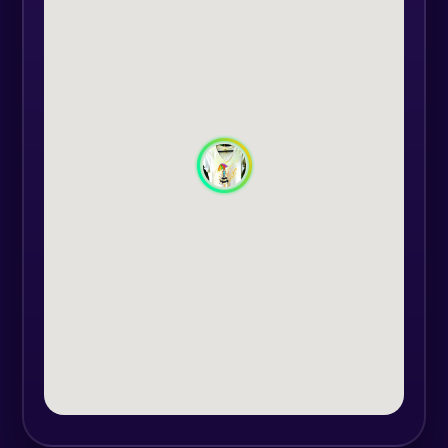
colegilor.
Având la dispoziție resursele puse la
dispoziție de facilitatori, fiecare
echipă trebuie să-și stabilească:
modul de organizare, structura
echipei, flow-ul de producție,
prețurile, strategia de comunicare
și vânzare.
Programul poate fi organizat și sub
forma unei acțiuni caritabile, în
sensul că produsele pot fi
cumpărate chiar de participanți, iar
banii obținuți sunt donați către o