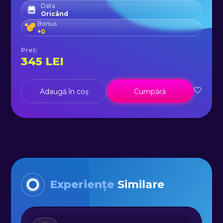
Data
Oricând
Bonus
+
0
Preț
:
345
LEI
Adaugă în coș
Cumpără
Experiențe
Similare