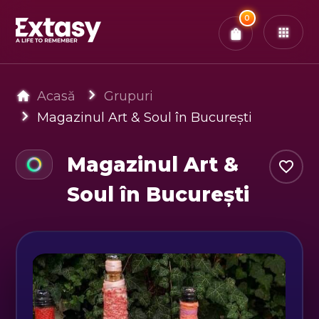
Total:
0
x
0
Bilete
Confirmă & Plătește
Ai
0
experiențe in coș
Acasă
Grupuri
Magazinul Art & Soul în București
Magazinul Art &
Soul în București