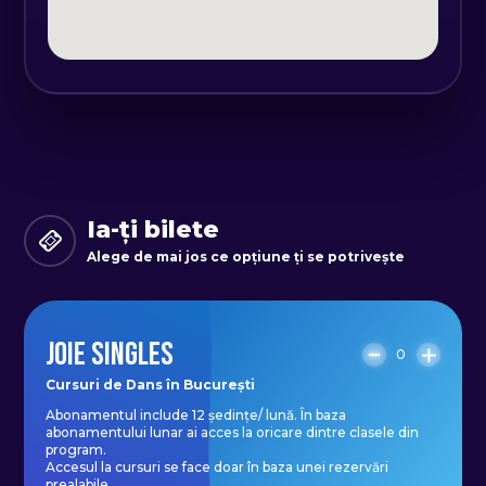
Ia-ți bilete
Alege de mai jos ce opțiune ți se potrivește
JOIE SINGLES
0
Cursuri de Dans în București
Abonamentul include 12 ședințe/ lună. În baza
abonamentului lunar ai acces la oricare dintre clasele din
program.
Accesul la cursuri se face doar în baza unei rezervări
prealabile.