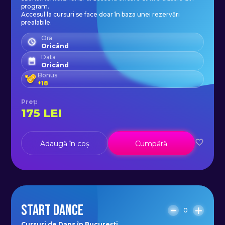
program.
Accesul la cursuri se face doar în baza unei rezervări
prealabile.
Ora
Oricând
Data
Oricând
Bonus
+
18
Preț
:
175
LEI
Adaugă în coș
Cumpără
START DANCE
0
Cursuri de Dans în București