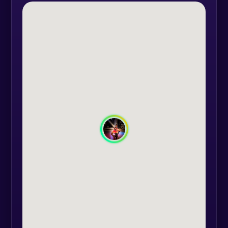
începători la care poți participa în
baza abonamentelor lunare:
- dansuri latino și de societate: vals
vienez, salsa, tango argentinian,
rock’n roll, bachata;
- salsa, bachata, kizomba -
începători;
- dans popular;
- dans oriental;
- street dance.