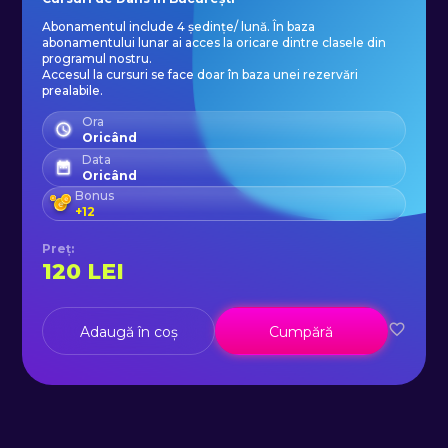
Abonamentul include 4 ședințe/ lună. În baza
abonamentului lunar ai acces la oricare dintre clasele din
programul nostru.
Accesul la cursuri se face doar în baza unei rezervări
prealabile.
Ora
Oricând
Data
Oricând
Bonus
+
12
Preț
:
120
LEI
Adaugă în coș
Cumpără