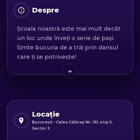
Despre
Școala noastră este mai mult decât
un loc unde înveți o serie de pași.
Simte bucuria de a trăi prin dansul
care ți se potrivește!
La cursurile de dans, într-o
atmosferă relaxată și plină de bună-
dispoziție, descoperi pas cu pas,
lumea plină de pasiune și bucurie a
dansului.
Locație
București - Calea Călărași Nr. 161, etaj 5,
Sector 3
Cursuri de dans pentru adulți