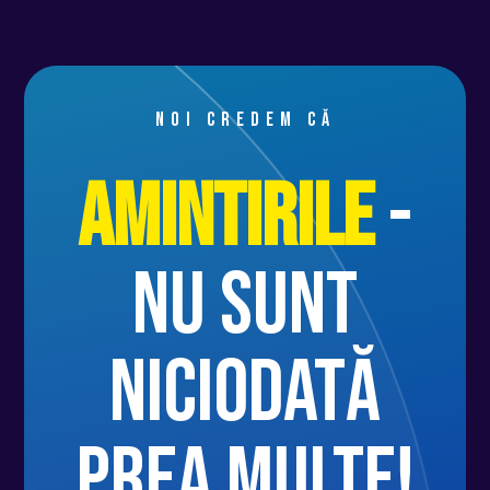
Noi credem că
Amintirile
-
nu sunt
niciodată
prea multe!