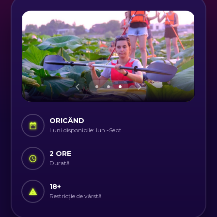
ORICÂND
Luni disponibile: Iun.-Sept.
2 ORE
Durată
18
+
Restricție de vârstă