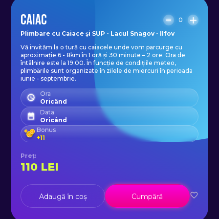
– pantaloni;
CAIAC
– papuci sau încălțăminte de apă;
0
– haine de schimb;
Plimbare cu Caiace și SUP - Lacul Snagov - Ilfov
Vă invităm la o tură cu caiacele unde vom parcurge cu
– cel puțin 1 litru de apă;
aproximație 6 - 8km în 1 oră și 30 minute – 2 ore. Ora de
– batoane energizante sau chestii
întâlnire este la 19:00. În funcție de condițiile meteo,
plimbările sunt organizate în zilele de miercuri în perioada
de ronțăit.
iunie - septembrie.
Ora
Oricând
La acesta tură de caiac, pot
Data
Oricând
participa persoane cu vârsta
Bonus
minimă de 7 ani (însoțiti de un
+
11
părinte).
Preț
:
110
LEI
Experiența include:
– ghizi specializați în sporturi
Adaugă în coș
Cumpără
nautice;