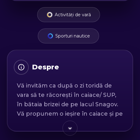
Activități de vară
Sporturi nautice
Despre
Vă invităm ca după o zi toridă de
vara să te răcorești în caiace/ SUP,
în bătaia brizei de pe lacul Snagov.
Vă propunem o ieșire în caiace și pe
plăcile de stand up paddle, printre
lotuși, nuferi și în răcoarea serilor de