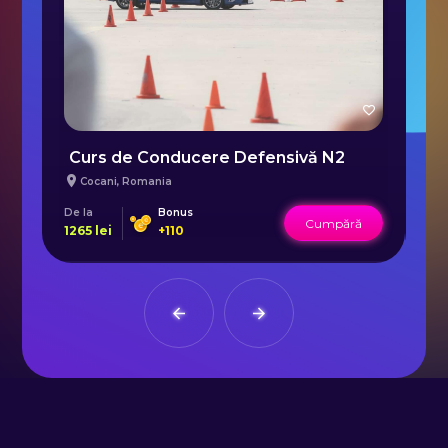
Curs de Conducere Defensivă N2
C
Cocani
,
Romania
De la
Bonus
De 
Cumpără
1265
lei
+
110
54