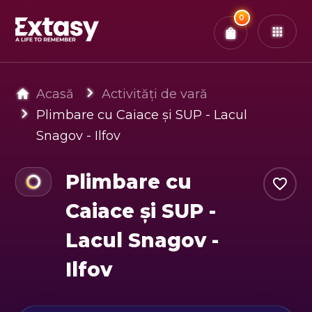
Total:
0
x
0
Bilete
Confirmă & Plătește
Ai
0
experiențe in coș
Acasă
Activități de vară
Plimbare cu Caiace și SUP - Lacul
Snagov - Ilfov
Plimbare cu
Caiace și SUP -
Lacul Snagov -
Ilfov