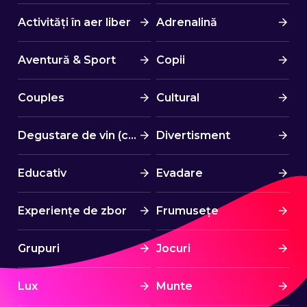
Activități în aer liber
Adrenalină
Aventură & Sport
Copii
Couples
Cultural
Degustare de vin (cină)
Divertisment
Educativ
Evadare
Experiențe de zbor
Frumusețe
Grupuri
Jocuri
Lux
Munte