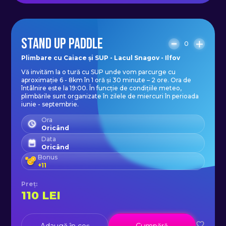
– caiace comode (sit in) de 1 loc sau
de 2 locuri;
– padele performante;
STAND UP PADDLE
0
- spraydeck (fustițe care se
Plimbare cu Caiace și SUP - Lacul Snagov - Ilfov
atașează pe caiac și te ajută să nu
Vă invităm la o tură cu SUP unde vom parcurge cu
aproximație 6 - 8km în 1 oră și 30 minute – 2 ore. Ora de
te stropești);
întâlnire este la 19:00. În funcție de condițiile meteo,
– veste de salvare ergonomice;
plimbările sunt organizate în zilele de miercuri în perioada
iunie - septembrie.
– plăci de stand up paddle, pagăi și
Ora
veste de salvare;
Oricând
Data
– poze și filme cu aparat foto
Oricând
waterproof, aparat foto din gama
Bonus
+
11
profesională și filmări cu camera
Preț
:
Gopro 7 black.
110
LEI