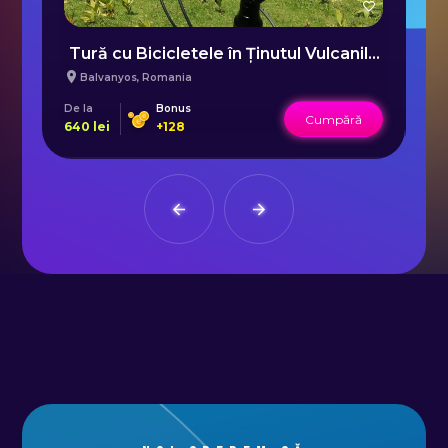
Tură cu Bicicletele în Ținutul Vulcanilor
Balvanyos
,
Romania
De la
Bonus
De 
Cumpără
640
lei
+
128
70