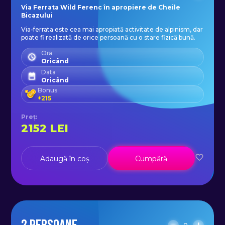
Via Ferrata Wild Ferenc în apropiere de Cheile
Bicazului
Sfat general: Vă recomandam cu
Via-ferrata este cea mai apropiată activitate de alpinism, dar
tărie să aveți propriul
poate fi realizată de orice persoană cu o stare fizică bună.
dumneavoastră echipament care
Ora
să vă ajute să vă simțiți confortabil
Oricând
Data
în timpul călătoriei.
Oricând
Bonus
+
215
Am enumerat mai jos lista cu
Preț
:
echipamentul necesar. Vă rugam
2152
LEI
să o verificați și să vă asigurați că îl
aveți sau ne puteți contacta pentru
Adaugă în coș
Cumpără
sfaturi și opțiuni de închiriere.
Echipament necesar:
- mănuși de fitness sau de bicicletă;