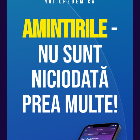
Noi credem că
Amintirile
-
nu sunt
niciodată
prea multe!