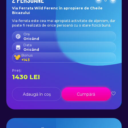
2 PERSOANE
0
- ghete de alpinism sau pantofi de
Via Ferrata Wild Ferenc în apropiere de Cheile
apropiere cu talpă rigidă;
Bicazului
- ham și cască (incluse, furnizate de
Via-ferrata este cea mai apropiată activitate de alpinism, dar
poate fi realizată de orice persoană cu o stare fizică bună.
ghid);
Ora
- rucsac confortabil (20-25 litri);
Oricând
- sticlă de apă (~ 1000ml);
Data
Oricând
- sandvișuri și dulciuri.
Bonus
+
143
Echipament recomandat: ochelari
Preț
:
1430
LEI
de soare, protecție solară (SPF 40-
50), balsam de buze (SPF 30).
Adaugă în coș
Cumpără
Calitatea serviciilor și siguranță sunt
de nivel european, realizandu-se
prin folosirea de echipament