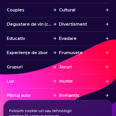
Couples
Cultural
Degustare de vin (cină)
Divertisment
Educativ
Evadare
Experiențe de zbor
Frumusețe
Grupuri
Jocuri
Lux
Munte
Pilotaj auto
Romantic
Spa & Wellness
Sport
Folosim cookie-uri sau tehnologii