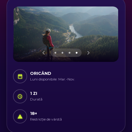
ORICÂND
Luni disponibile: Mar.-Nov.
1 ZI
Durată
18
+
Restricție de vârstă