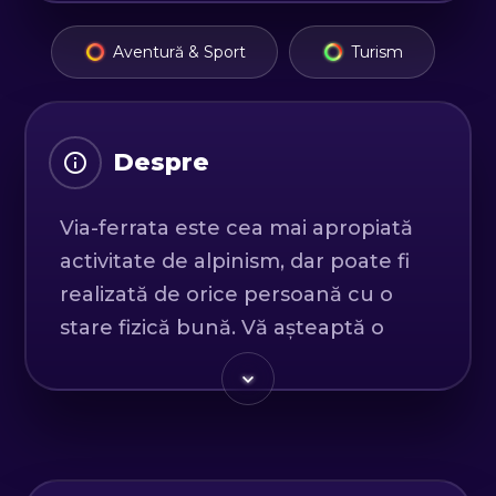
Aventură & Sport
Turism
Despre
Via-ferrata este cea mai apropiată
activitate de alpinism, dar poate fi
realizată de orice persoană cu o
stare fizică bună. Vă așteaptă o
mulțime de noi satisfacții și
experiențe.
Veți fi întâmpinați la sosire în
Suceava, Fălticeni sau Târgu Neamț