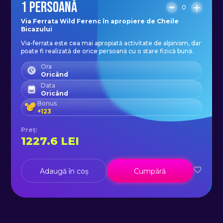
1 PERSOANĂ
certificat CE EN/ UIAA și o echipa de
0
ghizi montani calificați internațional
Via Ferrata Wild Ferenc în apropiere de Cheile
Bicazului
cu o bogata experiență internă și în
Via-ferrata este cea mai apropiată activitate de alpinism, dar
afara granițelor României. Prețul
poate fi realizată de orice persoană cu o stare fizică bună.
acestei experiențe este direct
Ora
Oricând
proporțional cu siguranța și
Data
satisfacția dumneavoastră.
Oricând
Bonus
+
123
Preț
:
1227.6
LEI
Adaugă în coș
Cumpără