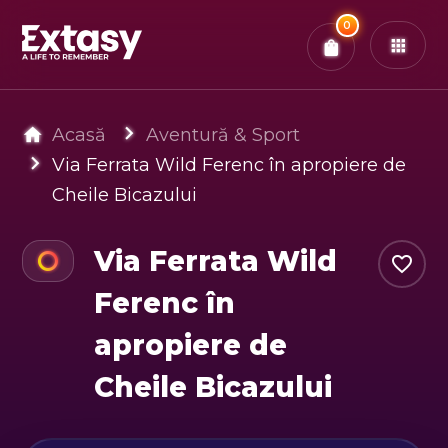
Total:
0
x
0
Bilete
Confirmă & Plătește
Ai
0
experiențe in coș
Acasă
Aventură & Sport
Via Ferrata Wild Ferenc în apropiere de
Cheile Bicazului
Via Ferrata Wild
Ferenc în
apropiere de
Cheile Bicazului