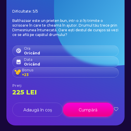
Dificultate: 5/5
Balthazaar este un prieten bun, intr-o zi îți trimite o
scrisoare în care te cheamă în ajutor. Drumul tău trece prin
Dimesniunea întunecată. Oare ești destul de curajos să vezi
ce se află pe capătul drumului?
Ora
Oricând
Data
Oricând
Bonus
+
23
Preț
:
225
LEI
Adaugă în coș
Cumpără