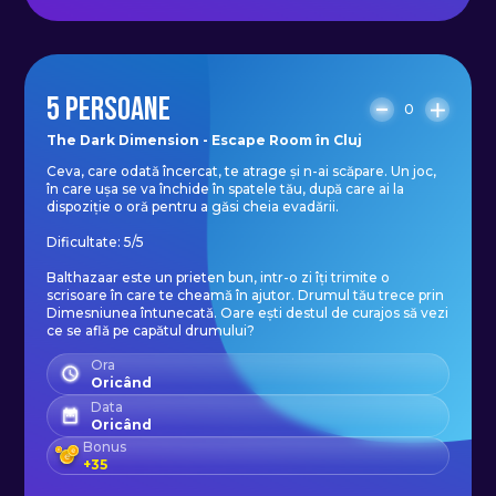
5 PERSOANE
0
The Dark Dimension - Escape Room în Cluj
Ceva, care odată încercat, te atrage și n-ai scăpare. Un joc,
în care ușa se va închide în spatele tău, după care ai la
dispoziție o oră pentru a găsi cheia evadării.
Dificultate: 5/5
Balthazaar este un prieten bun, intr-o zi îți trimite o
scrisoare în care te cheamă în ajutor. Drumul tău trece prin
Dimesniunea întunecată. Oare ești destul de curajos să vezi
ce se află pe capătul drumului?
Ora
Oricând
Data
Oricând
Bonus
+
35