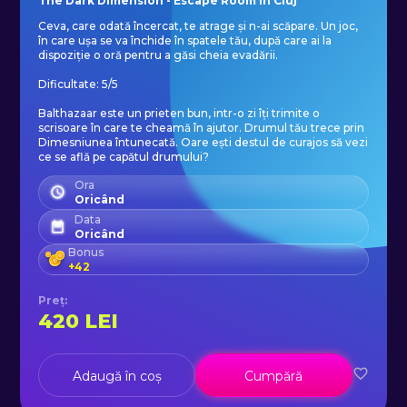
The Dark Dimension - Escape Room în Cluj
Ceva, care odată încercat, te atrage și n-ai scăpare. Un joc,
în care ușa se va închide în spatele tău, după care ai la
dispoziție o oră pentru a găsi cheia evadării.
Dificultate: 5/5
Balthazaar este un prieten bun, intr-o zi îți trimite o
scrisoare în care te cheamă în ajutor. Drumul tău trece prin
Dimesniunea întunecată. Oare ești destul de curajos să vezi
ce se află pe capătul drumului?
Ora
Oricând
Data
Oricând
Bonus
+
42
Preț
:
420
LEI
Adaugă în coș
Cumpără