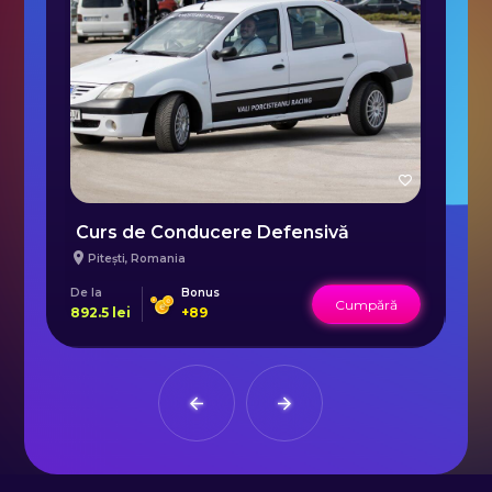
Curs de Conducere Defensivă
Pitești
,
Romania
De la
Bonus
De 
Cumpără
892.5
lei
+
89
10