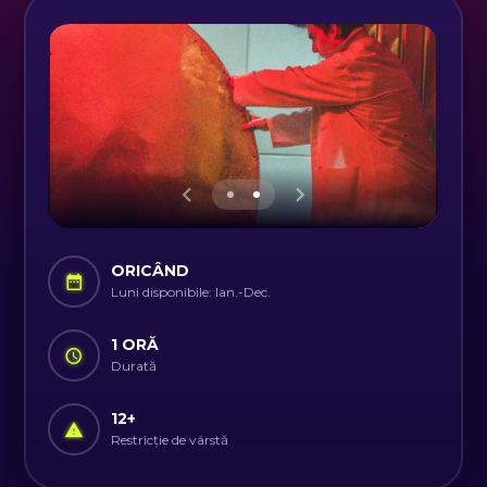
ORICÂND
Luni disponibile: Ian.-Dec.
1 ORĂ
Durată
12
+
Restricție de vârstă