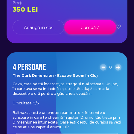
Preț
:
350
LEI
Adaugă în coș
Cumpără
4 PERSOANE
0
The Dark Dimension - Escape Room în Cluj
Ceva, care odată încercat, te atrage și n-ai scăpare. Un joc,
în care ușa se va închide în spatele tău, după care ai la
dispoziție o oră pentru a găsi cheia evadării.
Dificultate: 5/5
Balthazaar este un prieten bun, intr-o zi îți trimite o
scrisoare în care te cheamă în ajutor. Drumul tău trece prin
Dimesniunea întunecată. Oare ești destul de curajos să vezi
ce se află pe capătul drumului?