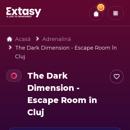
Total:
0
x
0
Bilete
Confirmă & Plătește
Ai
0
experiențe in coș
Acasă
Adrenalină
The Dark Dimension - Escape Room în
Cluj
The Dark
Dimension -
Escape Room în
Cluj