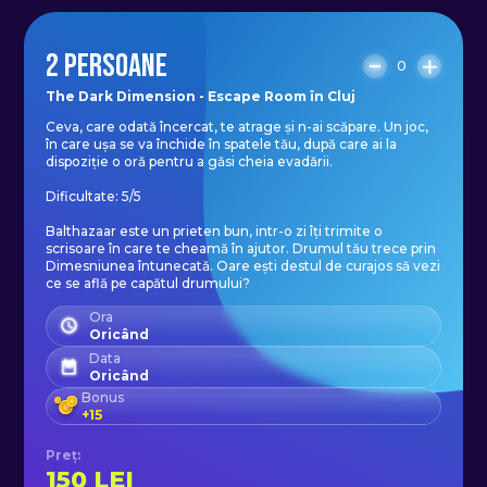
2 PERSOANE
0
The Dark Dimension - Escape Room în Cluj
Ceva, care odată încercat, te atrage și n-ai scăpare. Un joc,
în care ușa se va închide în spatele tău, după care ai la
dispoziție o oră pentru a găsi cheia evadării.
Dificultate: 5/5
Balthazaar este un prieten bun, intr-o zi îți trimite o
scrisoare în care te cheamă în ajutor. Drumul tău trece prin
Dimesniunea întunecată. Oare ești destul de curajos să vezi
ce se află pe capătul drumului?
Ora
Oricând
Data
Oricând
Bonus
+
15
Preț
:
150
LEI