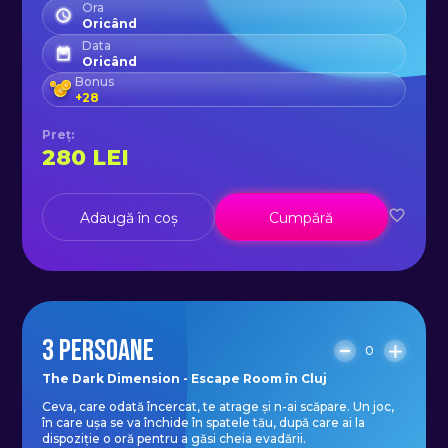
Ora
Oricând
Data
Oricând
Bonus
+
28
Preț
:
280
LEI
Adaugă în coș
Cumpără
3 PERSOANE
0
The Dark Dimension - Escape Room în Cluj
Ceva, care odată încercat, te atrage și n-ai scăpare. Un joc,
în care ușa se va închide în spatele tău, după care ai la
dispoziție o oră pentru a găsi cheia evadării.