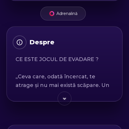
Adrenalină
Despre
CE ESTE JOCUL DE EVADARE ?
„Ceva care, odată încercat, te
atrage și nu mai există scăpare. Un
joc în care ușa se închide în spatele
tău, iar tu ai o oră să găsești cheia
pentru a evada.” Jocurile Escape
Room au început să cucerească
lumea în 2011.